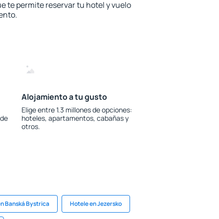
e te permite reservar tu hotel y vuelo
ento.
Alojamiento a tu gusto
Elige entre 1.3 millones de opciones:
 de
hoteles, apartamentos, cabañas y
otros.
en Banská Bystrica
Hotele en Jezersko