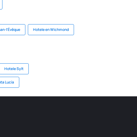
nan-l'Évêque
Hotele en Wichmond
Hotele Sylt
ta Lucía