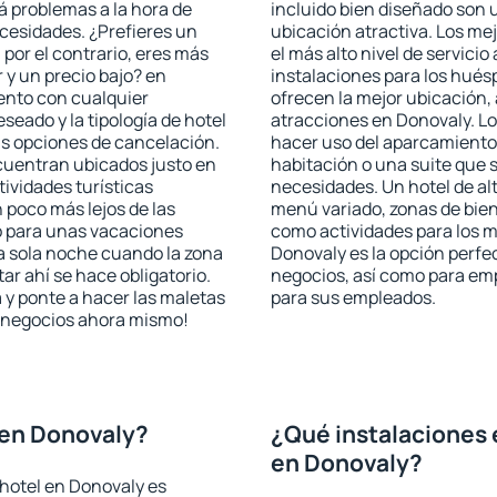
rá problemas a la hora de
incluido bien diseñado son 
ecesidades. ¿Prefieres un
ubicación atractiva. Los me
, por el contrario, eres más
el más alto nivel de servici
y un precio bajo? en
instalaciones para los huésp
ento con cualquier
ofrecen la mejor ubicación, 
seado y la tipología de hotel
atracciones en Donovaly. Lo
as opciones de cancelación.
hacer uso del aparcamiento 
ncuentran ubicados justo en
habitación o una suite que 
tividades turísticas
necesidades. Un hotel de al
poco más lejos de las
menú variado, zonas de bien
o para unas vacaciones
como actividades para los m
a sola noche cuando la zona
Donovaly es la opción perfec
r ahí se hace obligatorio.
negocios, así como para em
 y ponte a hacer las maletas
para sus empleados.
de negocios ahora mismo!
 en Donovaly?
¿Qué instalaciones 
en Donovaly?
hotel en Donovaly es