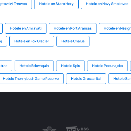
iptovský Trnovec
Hotele en Staré Hory
Hotele en Novy Smokovec
Hotele en Amravati
Hotele en Port Aransas
Hotele en Nézig
ng
Hotele en Fox Glacier
Hotele Chalus
atras
Hotele Eslovaquia
Hotele Spis
Hotele Podunajsko
Hotele Thornybush Game Reserve
Hotele Grossarltal
Hotele San