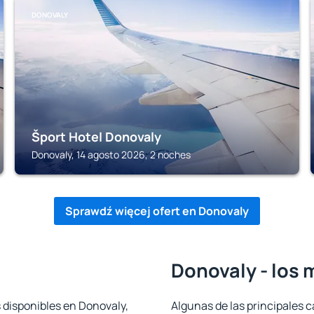
DONOVALY
Šport Hotel Donovaly
Donovaly, 14 agosto 2026, 2 noches
Sprawdź więcej ofert en Donovaly
Donovaly - los 
 disponibles en Donovaly,
Algunas de las principales c