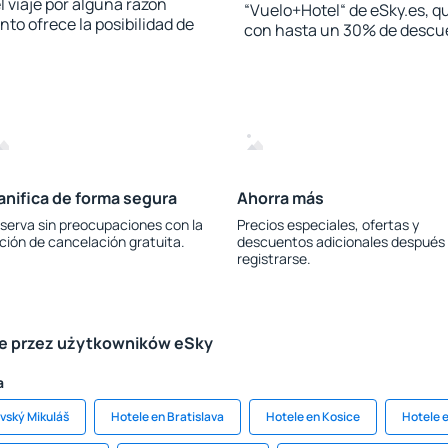
l viaje por alguna razón
“Vuelo+Hotel“ de eSky.es, qu
to ofrece la posibilidad de
con hasta un 30% de descu
anifica de forma segura
Ahorra más
serva sin preocupaciones con la
Precios especiales, ofertas y
ción de cancelación gratuita.
descuentos adicionales después
registrarse.
le przez użytkowników eSky
a
ovský Mikuláš
Hotele en Bratislava
Hotele en Kosice
Hotele 