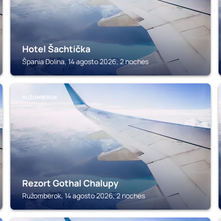
Hotel Šachtička
Špania Dolina, 14 agosto 2026, 2 noches
RUŽOMBEROK
Rezort Gothal Chalupy
Ružomberok, 14 agosto 2026, 2 noches