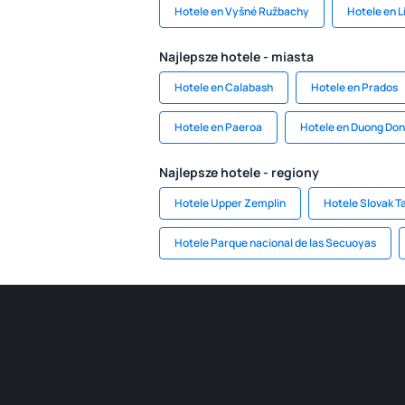
Hotele en Vyšné Ružbachy
Hotele en L
Najlepsze hotele - miasta
Hotele en Calabash
Hotele en Prados
Hotele en Paeroa
Hotele en Duong Do
Najlepsze hotele - regiony
Hotele Upper Zemplin
Hotele Slovak T
Hotele Parque nacional de las Secuoyas