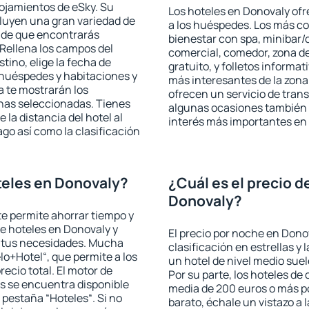
lojamientos de eSky. Su
Los hoteles en Donovaly ofre
cluyen una gran variedad de
a los huéspedes. Los más co
a de que encontrarás
bienestar con spa, minibar/c
Rellena los campos del
comercial, comedor, zona d
tino, elige la fecha de
gratuito, y folletos informat
 huéspedes y habitaciones y
más interesantes de la zon
a te mostrarán los
ofrecen un servicio de trans
chas seleccionadas. Tienes
algunas ocasiones también r
 la distancia del hotel al
interés más importantes en
ago así como la clasificación
teles en Donovaly?
¿Cuál es el precio d
Donovaly?
 te permite ahorrar tiempo y
de hoteles en Donovaly y
El precio por noche en Dono
a tus necesidades. Mucha
clasificación en estrellas y
lo+Hotel“, que permite a los
un hotel de nivel medio suel
ecio total. El motor de
Por su parte, los hoteles de
s se encuentra disponible
media de 200 euros o más p
a pestaña “Hoteles“. Si no
barato, échale un vistazo a 