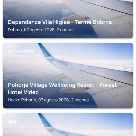
Depandance Vila Higiea - Terme Dobrna
Dobrna, 07 agosto 2026, 2 noches
HOCKO POHORJE
Pohorje Village Wellbeing Resort – Forest
Hotel Videc
Hocko Pohorje, 07 agosto 2026, 2 noches
CELJE