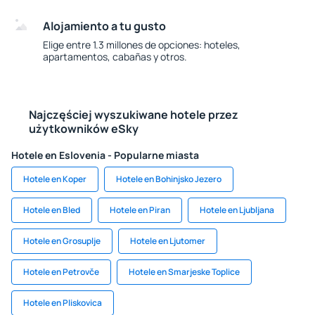
Alojamiento a tu gusto
Elige entre 1.3 millones de opciones: hoteles,
apartamentos, cabañas y otros.
Najczęściej wyszukiwane hotele przez
użytkowników eSky
Hotele en Eslovenia - Popularne miasta
Hotele en Koper
Hotele en Bohinjsko Jezero
Hotele en Bled
Hotele en Piran
Hotele en Ljubljana
Hotele en Grosuplje
Hotele en Ljutomer
Hotele en Petrovče
Hotele en Smarjeske Toplice
Hotele en Pliskovica