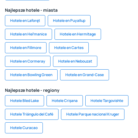
Najlepsze hotele - miasta
Hotele en Laforęt
Hotele en Puyallup
Hotele en Heřmanice
Hotele en Hermitage
Hotele en Fillmore
Hotele en Cartes
Hotele en Cormeray
Hotele en Nebouzat
Hotele en Bowling Green
Hotele en Grand-Case
Najlepsze hotele - regiony
Hotele Bled Lake
Hotele Crișana
Hotele Targovishte
Hotele Triángulo del Café
Hotele Parque nacional Kruger
Hotele Curacao