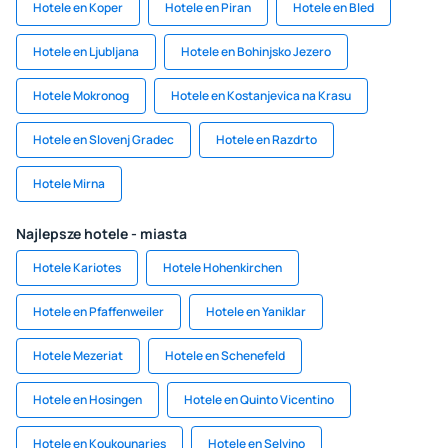
Hotele en Koper
Hotele en Piran
Hotele en Bled
Hotele en Ljubljana
Hotele en Bohinjsko Jezero
Hotele Mokronog
Hotele en Kostanjevica na Krasu
Hotele en Slovenj Gradec
Hotele en Razdrto
Hotele Mirna
Najlepsze hotele - miasta
Hotele Kariotes
Hotele Hohenkirchen
Hotele en Pfaffenweiler
Hotele en Yaniklar
Hotele Mezeriat
Hotele en Schenefeld
Hotele en Hosingen
Hotele en Quinto Vicentino
Hotele en Koukounaries
Hotele en Selvino