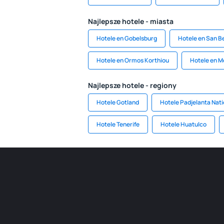
Najlepsze hotele - miasta
Hotele en Gobelsburg
Hotele en San B
Hotele en Ormos Korthiou
Hotele en M
Najlepsze hotele - regiony
Hotele Gotland
Hotele Padjelanta Nati
Hotele Tenerife
Hotele Huatulco