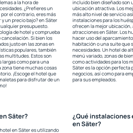
blemas a la hora de
incluido bien diseñado son 
ecesidades. ¿Prefieres un
ubicación atractiva. Los mej
, por el contrario, eres más
más alto nivel de servicio a
y un precio bajo? en Säter
instalaciones para los huésp
cualquier presupuesto.
ofrecen la mejor ubicación, 
pología de hotel y comprueba
atracciones en Säter. Los hu
 cancelación. Si bien los
hacer uso del aparcamiento 
dos justo en las zonas en
habitación o una suite que 
rísticas populares, también
necesidades. Un hotel de al
as multitudes. Estos son
menú variado, zonas de bien
s largas como para una
como actividades para los m
a zona tiene muchas cosas
Säter es la opción perfecta p
torio. ¡Escoge el hotel que
negocios, así como para em
maletas para disfrutar de un
para sus empleados.
smo!
en Säter?
¿Qué instalaciones 
en Säter?
otel en Säter es utilizando