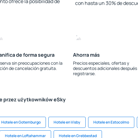
to ofrece la posibilidad de
con hasta un 30% de descu
anifica de forma segura
Ahorra más
serva sin preocupaciones con la
Precios especiales, ofertas y
ción de cancelación gratuita.
descuentos adicionales después
registrarse.
le przez użytkowników eSky
Hotele en Gotemburgo
Hotele en Visby
Hotele en Estocolmo
Hotele en Loftahammar
Hotele en Grebbestad