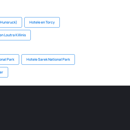
(Hunsruck)
Hotele en Torcy
n Loutra Killinis
onal Park
Hotele Sarek National Park
er