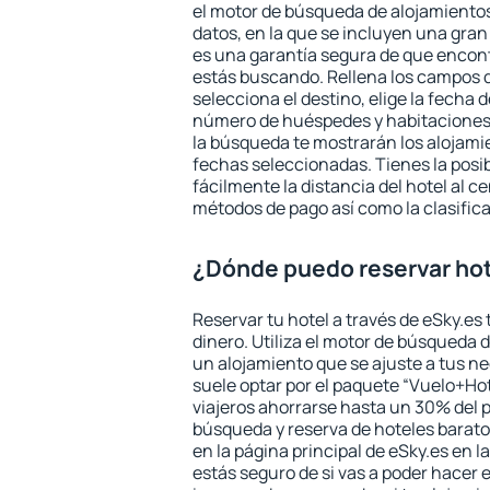
el motor de búsqueda de alojamientos
datos, en la que se incluyen una gran
es una garantía segura de que encon
estás buscando. Rellena los campos 
selecciona el destino, elige la fecha d
número de huéspedes y habitaciones y
la búsqueda te mostrarán los alojamie
fechas seleccionadas. Tienes la posi
fácilmente la distancia del hotel al ce
métodos de pago así como la clasifica
¿Dónde puedo reservar hot
Reservar tu hotel a través de eSky.es
dinero. Utiliza el motor de búsqueda 
un alojamiento que se ajuste a tus 
suele optar por el paquete “Vuelo+Hot
viajeros ahorrarse hasta un 30% del pr
búsqueda y reserva de hoteles barato
en la página principal de eSky.es en l
estás seguro de si vas a poder hacer e