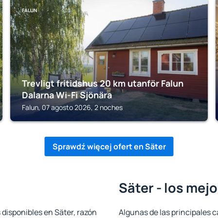
FALUN
Trevligt fritidshus 20 km utanför Falun
Dalarna Wi-Fi Sjönära
Falun, 07 agosto 2026, 2 noches
Sprawdź więcej ofert en Säter
Säter - los mej
 disponibles en Säter, razón
Algunas de las principales c