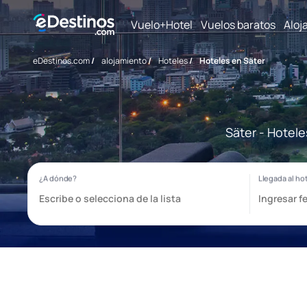
Vuelo+Hotel
Vuelos baratos
Aloj
eDestinos.com
/
alojamiento
/
Hoteles
/
Hoteles en Säter
Säter - Hotele