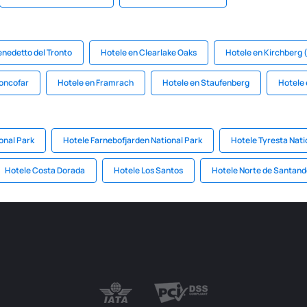
enedetto del Tronto
Hotele en Clearlake Oaks
Hotele en Kirchberg 
oncofar
Hotele en Framrach
Hotele en Staufenberg
Hotele e
onal Park
Hotele Farnebofjarden National Park
Hotele Tyresta Nati
Hotele Costa Dorada
Hotele Los Santos
Hotele Norte de Santand