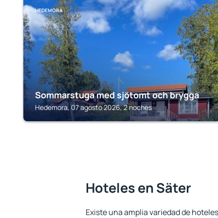
HEDEMORA
Sommarstuga med sjötomt och brygga
Hedemora, 07 agosto 2026, 2 noches
Hoteles en Säter
Existe una amplia variedad de hoteles