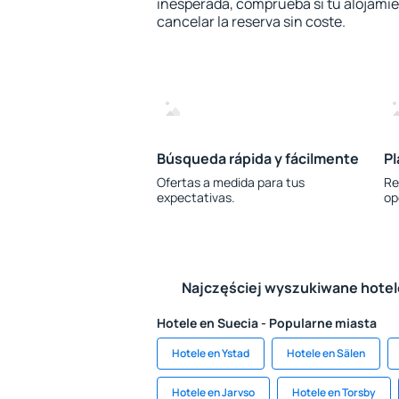
inesperada, comprueba si tu alojamien
cancelar la reserva sin coste.
Búsqueda rápida y fácilmente
Pl
Ofertas a medida para tus
Re
expectativas.
op
Najczęściej wyszukiwane hote
Hotele en Suecia - Popularne miasta
Hotele en Ystad
Hotele en Sälen
Hotele en Jarvso
Hotele en Torsby