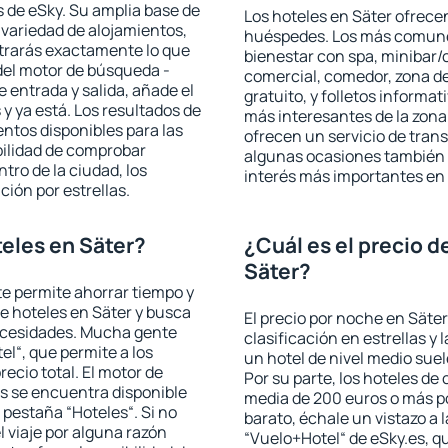
 de eSky. Su amplia base de
Los hoteles en Säter ofrecen
 variedad de alojamientos,
huéspedes. Los más comunes
trarás exactamente lo que
bienestar con spa, minibar/c
del motor de búsqueda -
comercial, comedor, zona d
e entrada y salida, añade el
gratuito, y folletos informat
 ya está. Los resultados de
más interesantes de la zon
ntos disponibles para las
ofrecen un servicio de trans
bilidad de comprobar
algunas ocasiones también r
ntro de la ciudad, los
interés más importantes en 
ción por estrellas.
eles en Säter?
¿Cuál es el precio d
Säter?
 te permite ahorrar tiempo y
de hoteles en Säter y busca
El precio por noche en Säter
necesidades. Mucha gente
clasificación en estrellas y
el“, que permite a los
un hotel de nivel medio suel
ecio total. El motor de
Por su parte, los hoteles de
s se encuentra disponible
media de 200 euros o más p
a pestaña “Hoteles“. Si no
barato, échale un vistazo a 
l viaje por alguna razón
“Vuelo+Hotel“ de eSky.es, qu