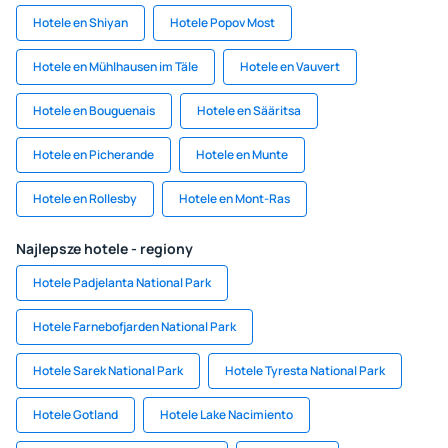
Hotele en Shiyan
Hotele Popov Most
Hotele en Mühlhausen im Täle
Hotele en Vauvert
Hotele en Bouguenais
Hotele en Sääritsa
Hotele en Picherande
Hotele en Munte
Hotele en Rollesby
Hotele en Mont-Ras
Najlepsze hotele - regiony
Hotele Padjelanta National Park
Hotele Farnebofjarden National Park
Hotele Sarek National Park
Hotele Tyresta National Park
Hotele Gotland
Hotele Lake Nacimiento