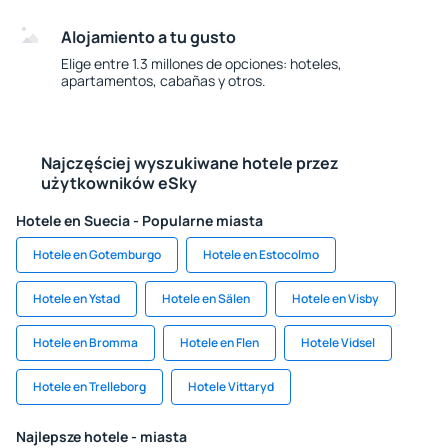
Alojamiento a tu gusto
Elige entre 1.3 millones de opciones: hoteles,
apartamentos, cabañas y otros.
Najczęściej wyszukiwane hotele przez
użytkowników eSky
Hotele en Suecia - Popularne miasta
Hotele en Gotemburgo
Hotele en Estocolmo
Hotele en Ystad
Hotele en Sälen
Hotele en Visby
Hotele en Bromma
Hotele en Flen
Hotele Vidsel
Hotele en Trelleborg
Hotele Vittaryd
Najlepsze hotele - miasta