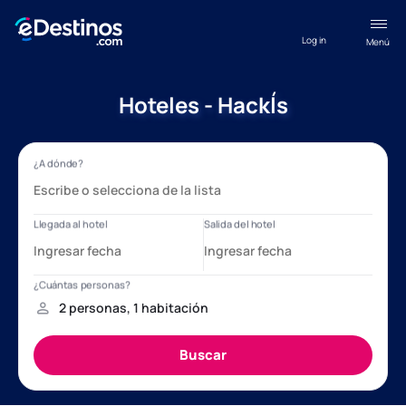
Log in
Menú
Hoteles - Hackĺs