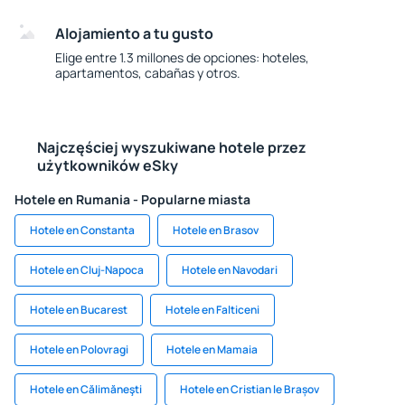
Alojamiento a tu gusto
Elige entre 1.3 millones de opciones: hoteles,
apartamentos, cabañas y otros.
Najczęściej wyszukiwane hotele przez
użytkowników eSky
Hotele en Rumania - Popularne miasta
Hotele en Constanta
Hotele en Brasov
Hotele en Cluj-Napoca
Hotele en Navodari
Hotele en Bucarest
Hotele en Falticeni
Hotele en Polovragi
Hotele en Mamaia
Hotele en Călimăneşti
Hotele en Cristian le Brașov