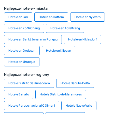
Najlepsze hotele - miasta
Hotele en Lari
Hotele en Hattem
Hotele en Nykvarn
Hotele en Ko Si Chang
Hotele en Apfeltrang
Hotele en Sankt Johann im Pongau
Hotele en Niklasdorf
Hotele en Gruissan
Hotele en Klippan
Hotele en Jirueque
Najlepsze hotele - regiony
Hotele Distrito de Hunedoara
Hotele Danube Delta
Hotele Banato
Hotele Distrito de Maramureș
Hotele Parque nacional Călimani
Hotele Nuevo Valle