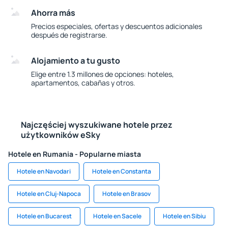
Ahorra más
Precios especiales, ofertas y descuentos adicionales
después de registrarse.
Alojamiento a tu gusto
Elige entre 1.3 millones de opciones: hoteles,
apartamentos, cabañas y otros.
Najczęściej wyszukiwane hotele przez
użytkowników eSky
Hotele en Rumania - Popularne miasta
Hotele en Navodari
Hotele en Constanta
Hotele en Cluj-Napoca
Hotele en Brasov
Hotele en Bucarest
Hotele en Sacele
Hotele en Sibiu