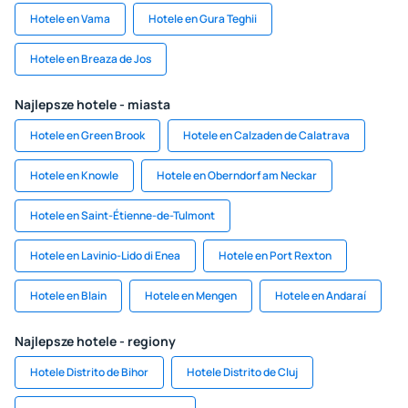
Hotele en Vama
Hotele en Gura Teghii
Hotele en Breaza de Jos
Najlepsze hotele - miasta
Hotele en Green Brook
Hotele en Calzaden de Calatrava
Hotele en Knowle
Hotele en Oberndorf am Neckar
Hotele en Saint-Étienne-de-Tulmont
Hotele en Lavinio-Lido di Enea
Hotele en Port Rexton
Hotele en Blain
Hotele en Mengen
Hotele en Andaraí
Najlepsze hotele - regiony
Hotele Distrito de Bihor
Hotele Distrito de Cluj