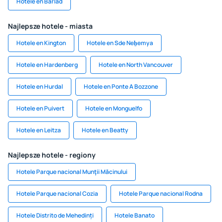
Hotele en Barlad
Najlepsze hotele - miasta
Hotele en Kington
Hotele en Sde Neẖemya
Hotele en Hardenberg
Hotele en North Vancouver
Hotele en Hurdal
Hotele en Ponte A Bozzone
Hotele en Puivert
Hotele en Monguelfo
Hotele en Leitza
Hotele en Beatty
Najlepsze hotele - regiony
Hotele Parque nacional Munţii Măcinului
Hotele Parque nacional Cozia
Hotele Parque nacional Rodna
Hotele Distrito de Mehedinți
Hotele Banato