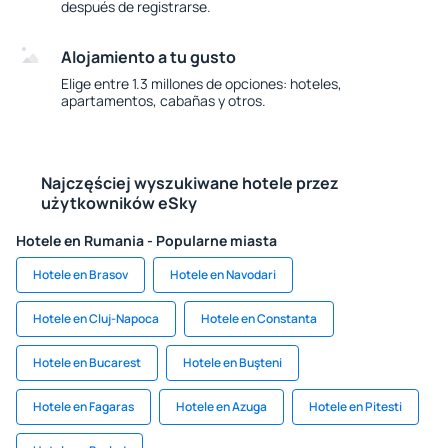
después de registrarse.
Alojamiento a tu gusto
Elige entre 1.3 millones de opciones: hoteles,
apartamentos, cabañas y otros.
Najczęściej wyszukiwane hotele przez
użytkowników eSky
Hotele en Rumania - Popularne miasta
Hotele en Brasov
Hotele en Navodari
Hotele en Cluj-Napoca
Hotele en Constanta
Hotele en Bucarest
Hotele en Buşteni
Hotele en Fagaras
Hotele en Azuga
Hotele en Pitesti