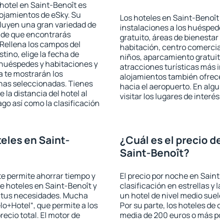
hotel en Saint-Benoît es
lojamientos de eSky. Su
Los hoteles en Saint-Benoît 
cluyen una gran variedad de
instalaciones a los huéspe
a de que encontrarás
gratuito, áreas de bienestar
Rellena los campos del
habitación, centro comercia
tino, elige la fecha de
niños, aparcamiento gratuito
 huéspedes y habitaciones y
atracciones turísticas más 
a te mostrarán los
alojamientos también ofrece
chas seleccionadas. Tienes
hacia el aeropuerto. En al
 la distancia del hotel al
visitar los lugares de inter
ago así como la clasificación
eles en Saint-
¿Cuál es el precio d
Saint-Benoît?
 te permite ahorrar tiempo y
El precio por noche en Sain
de hoteles en Saint-Benoît y
clasificación en estrellas y
a tus necesidades. Mucha
un hotel de nivel medio suel
lo+Hotel“, que permite a los
Por su parte, los hoteles de
ecio total. El motor de
media de 200 euros o más p