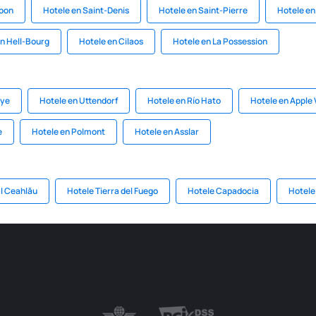
mpon
Hotele en Saint-Denis
Hotele en Saint-Pierre
Hotele en
n Hell-Bourg
Hotele en Cilaos
Hotele en La Possession
aye
Hotele en Uttendorf
Hotele en Río Hato
Hotele en Apple 
e
Hotele en Polmont
Hotele en Asslar
l Ceahlău
Hotele Tierra del Fuego
Hotele Capadocia
Hotele