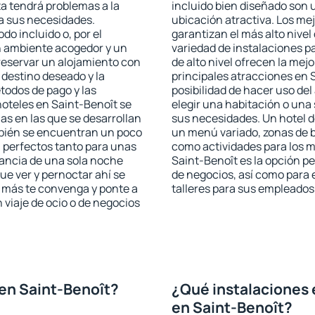
ta tendrá problemas a la
incluido bien diseñado son 
 a sus necesidades.
ubicación atractiva. Los me
odo incluido o, por el
garantizan el más alto nivel
n ambiente acogedor y un
variedad de instalaciones p
reservar un alojamiento con
de alto nivel ofrecen la mejo
 destino deseado y la
principales atracciones en 
todos de pago y las
posibilidad de hacer uso de
hoteles en Saint-Benoît se
elegir una habitación o una
as en las que se desarrollan
sus necesidades. Un hotel d
mbién se encuentran un poco
un menú variado, zonas de b
n perfectos tanto para unas
como actividades para los m
ancia de una sola noche
Saint-Benoît es la opción per
e ver y pernoctar ahí se
de negocios, así como para
e más te convenga y ponte a
talleres para sus empleados
 viaje de ocio o de negocios
en Saint-Benoît?
¿Qué instalaciones 
en Saint-Benoît?