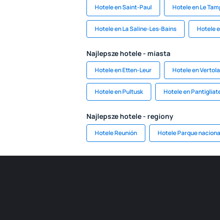
Hotele en Saint-Paul
Hotele en Le Ta
Hotele en La Saline-Les-Bains
Hotele e
Najlepsze hotele - miasta
Hotele en Etten-Leur
Hotele en Vertol
Hotele en Pultusk
Hotele en Pantigliat
Najlepsze hotele - regiony
Hotele Reunión
Hotele Parque naciona