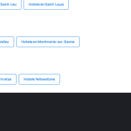
 Saint-Leu
Hotele en Saint-Louis
Valley
Hotele en Montmerle-sur-Saone
 Vratsa
Hotele Yellowstone