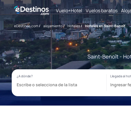
Vuelo+Hotel
Vuelos baratos
Aloj
eDestinos.com
/
alojamiento
/
Hoteles
/
Hoteles en Saint-Benoît
Saint-Benoît - Ho