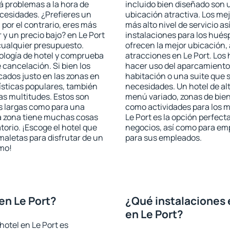
rá problemas a la hora de
incluido bien diseñado son 
ecesidades. ¿Prefieres un
ubicación atractiva. Los mej
, por el contrario, eres más
más alto nivel de servicio a
y un precio bajo? en Le Port
instalaciones para los huésp
cualquier presupuesto.
ofrecen la mejor ubicación, 
pología de hotel y comprueba
atracciones en Le Port. Los 
 cancelación. Si bien los
hacer uso del aparcamiento 
cados justo en las zonas en
habitación o una suite que 
rísticas populares, también
necesidades. Un hotel de al
as multitudes. Estos son
menú variado, zonas de bien
s largas como para una
como actividades para los m
a zona tiene muchas cosas
Le Port es la opción perfecta
torio. ¡Escoge el hotel que
negocios, así como para em
maletas para disfrutar de un
para sus empleados.
smo!
en Le Port?
¿Qué instalaciones 
en Le Port?
hotel en Le Port es