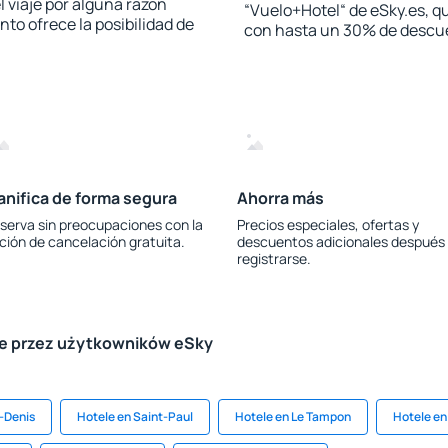
l viaje por alguna razón
“Vuelo+Hotel“ de eSky.es, qu
to ofrece la posibilidad de
con hasta un 30% de descu
anifica de forma segura
Ahorra más
serva sin preocupaciones con la
Precios especiales, ofertas y
ción de cancelación gratuita.
descuentos adicionales después
registrarse.
le przez użytkowników eSky
t-Denis
Hotele en Saint-Paul
Hotele en Le Tampon
Hotele en