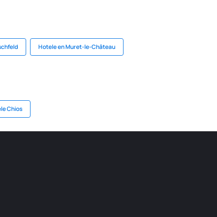
schfeld
Hotele en Muret-le-Château
le Chios