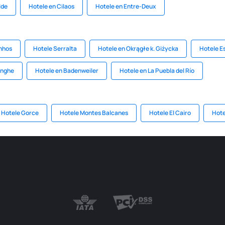
lde
Hotele en Cilaos
Hotele en Entre-Deux
inhos
Hotele Serralta
Hotele en Okrągłe k. Giżycka
Hotele E
enghe
Hotele en Badenweiler
Hotele en La Puebla del Río
Hotele Gorce
Hotele Montes Balcanes
Hotele El Cairo
Hote