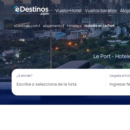
Vuelo+Hotel
Vuelos baratos
Aloj
eDestinos.com
/
alojamiento
/
Hoteles
/
Hoteles en Le Port
Le Port - Hote