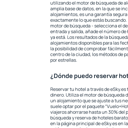
utilizando el motor de búsqueda de a
amplia base de datos, en la que se in
alojamientos, es una garantía segur
exactamente lo que estás buscando. 
motor de búsqueda - selecciona el des
entrada y salida, añade el número de
ya está. Los resultados de la búsqued
alojamientos disponibles para las fe
la posibilidad de comprobar fácilmente
centro de la ciudad, los métodos de p
por estrellas.
¿Dónde puedo reservar hot
Reservar tu hotel a través de eSky.es
dinero. Utiliza el motor de búsqueda 
un alojamiento que se ajuste a tus 
suele optar por el paquete “Vuelo+Hot
viajeros ahorrarse hasta un 30% del pr
búsqueda y reserva de hoteles barato
en la página principal de eSky.es en l