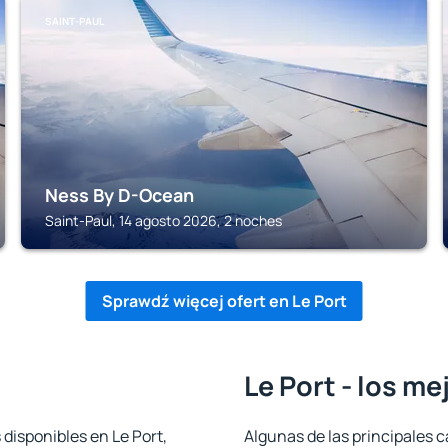
SAINT-PAUL
Ness By D-Ocean
Saint-Paul, 14 agosto 2026, 2 noches
Sprawdź więcej ofert en Le Port
Le Port - los m
 disponibles en Le Port,
Algunas de las principales c