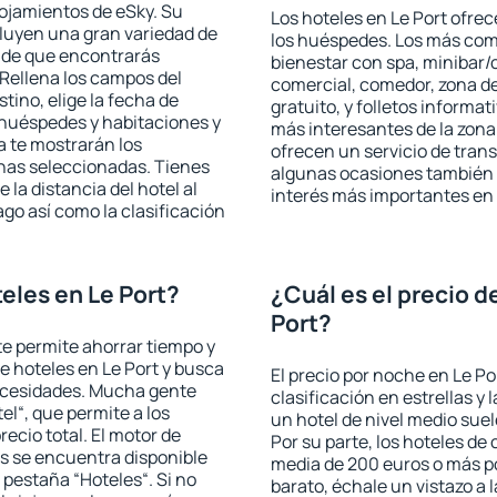
lojamientos de eSky. Su
Los hoteles en Le Port ofrec
cluyen una gran variedad de
los huéspedes. Los más comu
a de que encontrarás
bienestar con spa, minibar/c
Rellena los campos del
comercial, comedor, zona d
tino, elige la fecha de
gratuito, y folletos informat
 huéspedes y habitaciones y
más interesantes de la zon
a te mostrarán los
ofrecen un servicio de trans
chas seleccionadas. Tienes
algunas ocasiones también r
 la distancia del hotel al
interés más importantes en 
ago así como la clasificación
eles en Le Port?
¿Cuál es el precio d
Port?
 te permite ahorrar tiempo y
de hoteles en Le Port y busca
El precio por noche en Le Po
necesidades. Mucha gente
clasificación en estrellas y
el“, que permite a los
un hotel de nivel medio suel
ecio total. El motor de
Por su parte, los hoteles de
s se encuentra disponible
media de 200 euros o más p
a pestaña “Hoteles“. Si no
barato, échale un vistazo a 