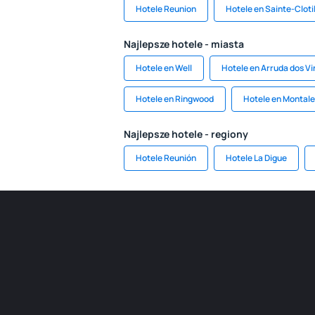
Hotele Reunion
Hotele en Sainte-Cloti
Najlepsze hotele - miasta
Hotele en Well
Hotele en Arruda dos V
Hotele en Ringwood
Hotele en Montal
Najlepsze hotele - regiony
Hotele Reunión
Hotele La Digue