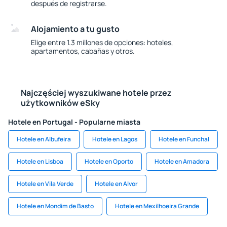
después de registrarse.
Alojamiento a tu gusto
Elige entre 1.3 millones de opciones: hoteles,
apartamentos, cabañas y otros.
Najczęściej wyszukiwane hotele przez
użytkowników eSky
Hotele en Portugal - Popularne miasta
Hotele en Albufeira
Hotele en Lagos
Hotele en Funchal
Hotele en Lisboa
Hotele en Oporto
Hotele en Amadora
Hotele en Vila Verde
Hotele en Alvor
Hotele en Mondim de Basto
Hotele en Mexilhoeira Grande