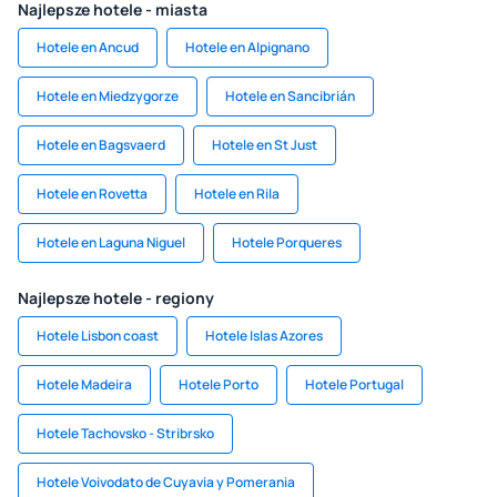
Najlepsze hotele - miasta
Hotele en Ancud
Hotele en Alpignano
Hotele en Miedzygorze
Hotele en Sancibrián
Hotele en Bagsvaerd
Hotele en St Just
Hotele en Rovetta
Hotele en Rila
Hotele en Laguna Niguel
Hotele Porqueres
Najlepsze hotele - regiony
Hotele Lisbon coast
Hotele Islas Azores
Hotele Madeira
Hotele Porto
Hotele Portugal
Hotele Tachovsko - Stribrsko
Hotele Voivodato de Cuyavia y Pomerania