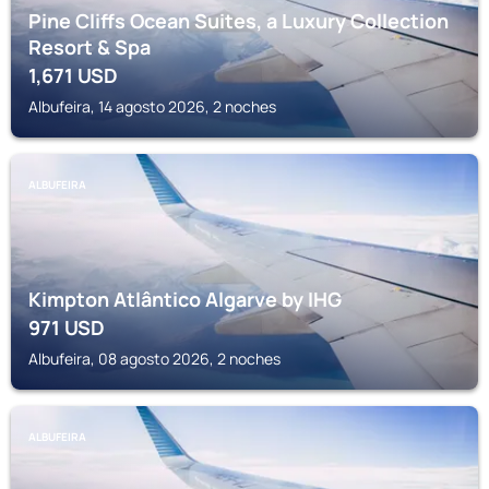
Pine Cliffs Ocean Suites, a Luxury Collection
Resort & Spa
1,671
USD
Albufeira, 14 agosto 2026, 2 noches
ALBUFEIRA
Kimpton Atlântico Algarve by IHG
971
USD
Albufeira, 08 agosto 2026, 2 noches
ALBUFEIRA