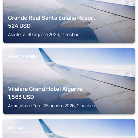
Grande Real Santa Eulalia Resort
524
USD
Albufeira, 30 agosto 2026, 2 noches
ARMAÇĂO DE PĘRA
Vilalara Grand Hotel Algarve
1,563
USD
Armaçăo de Pęra, 25 agosto 2026, 2 noches
ALMANCIL