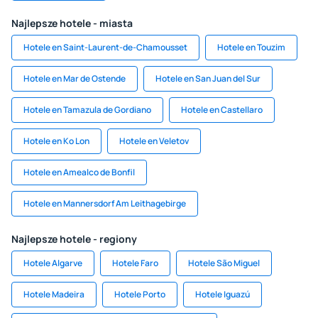
Najlepsze hotele - miasta
Hotele en Saint-Laurent-de-Chamousset
Hotele en Touzim
Hotele en Mar de Ostende
Hotele en San Juan del Sur
Hotele en Tamazula de Gordiano
Hotele en Castellaro
Hotele en Ko Lon
Hotele en Veletov
Hotele en Amealco de Bonfil
Hotele en Mannersdorf Am Leithagebirge
Najlepsze hotele - regiony
Hotele Algarve
Hotele Faro
Hotele São Miguel
Hotele Madeira
Hotele Porto
Hotele Iguazú