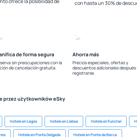
to ofrece la posibilidad de
con hasta un 30% de descu
anifica de forma segura
Ahorra más
serva sin preocupaciones con la
Precios especiales, ofertas y
ción de cancelación gratuita.
descuentos adicionales después
registrarse.
le przez użytkowników eSky
Hotele en Lagos
Hotele en Lisboa
Hotele en Funchal
H
hos
Hotele en Ponta Delgada
Hotele en Ponte da Barca