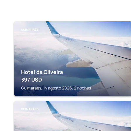
GUIMARĂES
Hotel da Oliveira
397
USD
Guimarăes, 14 agosto 2026, 2 noches
GUIMARĂES