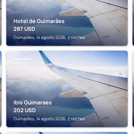
Hotel de Guimarães
287
USD
Guimarăes, 14 agosto 2026, 2 noches
GUIMARĂES
Ibis Guimaraes
202
USD
Guimarăes, 14 agosto 2026, 2 noches