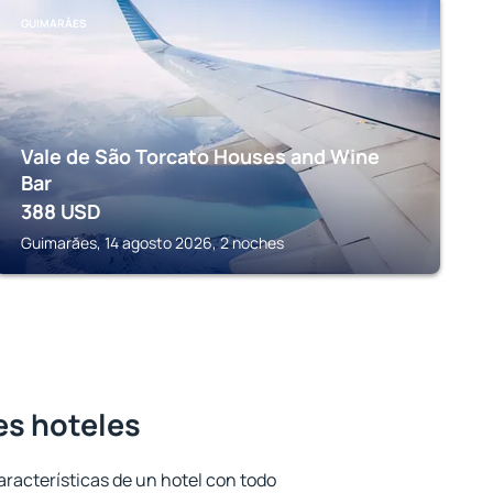
GUIMARĂES
Vale de São Torcato Houses and Wine
Bar
388
USD
Guimarăes, 14 agosto 2026, 2 noches
res hoteles
aracterísticas de un hotel con todo