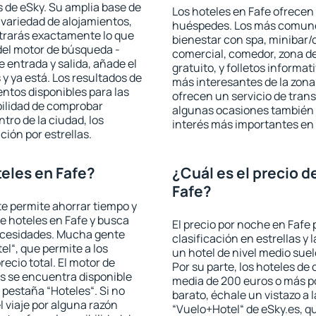
 de eSky. Su amplia base de
Los hoteles en Fafe ofrecen 
 variedad de alojamientos,
huéspedes. Los más comunes
trarás exactamente lo que
bienestar con spa, minibar/c
del motor de búsqueda -
comercial, comedor, zona d
e entrada y salida, añade el
gratuito, y folletos informat
 ya está. Los resultados de
más interesantes de la zon
ntos disponibles para las
ofrecen un servicio de trans
bilidad de comprobar
algunas ocasiones también r
ntro de la ciudad, los
interés más importantes en 
ción por estrellas.
eles en Fafe?
¿Cuál es el precio d
Fafe?
 te permite ahorrar tiempo y
de hoteles en Fafe y busca
El precio por noche en Fafe 
necesidades. Mucha gente
clasificación en estrellas y
el“, que permite a los
un hotel de nivel medio suel
ecio total. El motor de
Por su parte, los hoteles de
s se encuentra disponible
media de 200 euros o más p
a pestaña “Hoteles“. Si no
barato, échale un vistazo a 
l viaje por alguna razón
“Vuelo+Hotel“ de eSky.es, qu