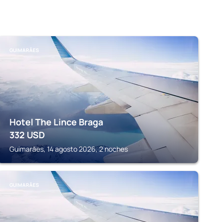
GUIMARĂES
Hotel The Lince Braga
332
USD
Guimarăes, 14 agosto 2026, 2 noches
GUIMARĂES