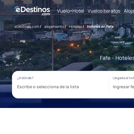
Vuelo+Hotel
Vuelos baratos
Aloj
eDestinos.com
/
alojamiento
/
Hoteles
/
Hoteles en Fafe
Fafe - Hotele