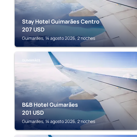
Stay Hotel Guimarães Centro
207
USD
Guimarăes, 14 agosto 2026, 2 noches
GUIMARĂES
B&B Hotel Guimarães
201
USD
Guimarăes, 14 agosto 2026, 2 noches