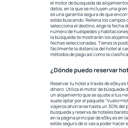
el motor de búsqueda de alojamientos
datos, en la que se incluyen una gran
es una garantía segura de que encon
estás buscando. Rellena los campos 
selecciona el destino, elige la fecha d
número de huéspedes y habitaciones y
la búsqueda te mostrarán los alojamie
fechas seleccionadas. Tienes la posi
fácilmente la distancia del hotel al ce
métodos de pago así como la clasifica
¿Dónde puedo reservar hot
Reservar tu hotel a través de eSky.es
dinero. Utiliza el motor de búsqueda 
un alojamiento que se ajuste a tus 
suele optar por el paquete “Vuelo+Hot
viajeros ahorrarse hasta un 30% del pr
búsqueda y reserva de hoteles barato
en la página principal de eSky.es en l
estás seguro de si vas a poder hacer e