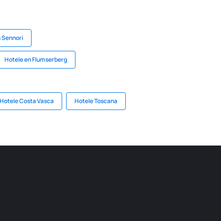
 Sennori
Hotele en Flumserberg
Hotele Costa Vasca
Hotele Toscana