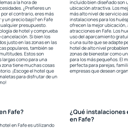
blemas a la hora de
incluido bien diseñado son 
ecesidades. ¿Prefieres un
ubicación atractiva. Los mej
, por el contrario, eres más
más alto nivel de servicio a
y un precio bajo? en Fafe
instalaciones para los huésp
cualquier presupuesto.
ofrecen la mejor ubicación, 
pología de hotel y comprueba
atracciones en Fafe. Los hu
 cancelación. Si bien los
uso del aparcamiento gratui
os justo en las zonas en las
o una suite que se adapte 
icas populares, también se
hotel de alto nivel probabl
multitudes. Estos son
zonas de bienestar como un 
s largas como para una
para los más pequeños. El m
a zona tiene muchas cosas
perfecta para parejas, famil
torio. ¡Escoge el hotel que
empresas que desean organi
maletas para disfrutar de un
smo!
en Fafe?
¿Qué instalaciones 
en Fafe?
otel en Fafe es utilizando