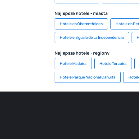
Najlepsze hotele - miasta
Hotele en Oberentfelden
Hotele en Pe
Hotele en Iguala de La Independencia
H
Najlepsze hotele - regiony
Hotele Madeira
Hotele Terceira
Hotele Parque Nacional Cahuita
Hotel