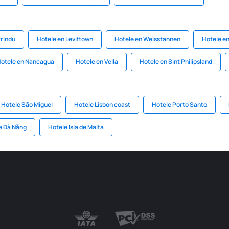
trindu
Hotele en Levittown
Hotele en Weisstannen
Hotele en
otele en Nancagua
Hotele en Vella
Hotele en Sint Philipsland
Hotele São Miguel
Hotele Lisbon coast
Hotele Porto Santo
e Đà Nẵng
Hotele Isla de Malta