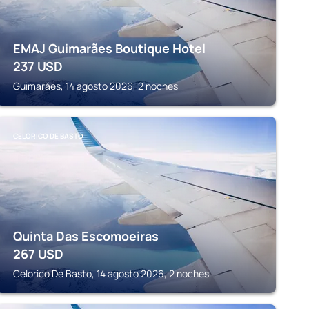
EMAJ Guimarães Boutique Hotel
237
USD
Guimarăes, 14 agosto 2026, 2 noches
CELORICO DE BASTO
Quinta Das Escomoeiras
267
USD
Celorico De Basto, 14 agosto 2026, 2 noches