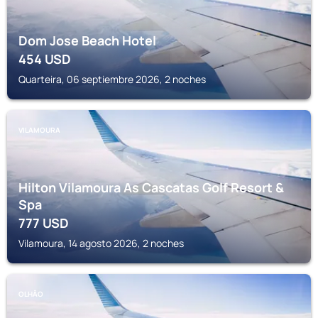
Dom Jose Beach Hotel
454
USD
Quarteira, 06 septiembre 2026, 2 noches
VILAMOURA
Hilton Vilamoura As Cascatas Golf Resort &
Spa
777
USD
Vilamoura, 14 agosto 2026, 2 noches
OLHĂO