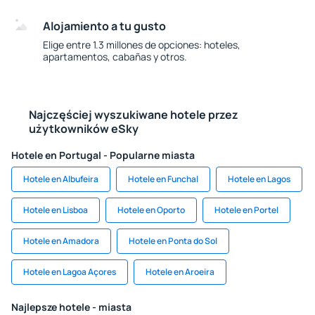
Alojamiento a tu gusto
Elige entre 1.3 millones de opciones: hoteles,
apartamentos, cabañas y otros.
Najczęściej wyszukiwane hotele przez
użytkowników eSky
Hotele en Portugal - Popularne miasta
Hotele en Albufeira
Hotele en Funchal
Hotele en Lagos
Hotele en Lisboa
Hotele en Oporto
Hotele en Portel
Hotele en Amadora
Hotele en Ponta do Sol
Hotele en Lagoa Açores
Hotele en Aroeira
Najlepsze hotele - miasta