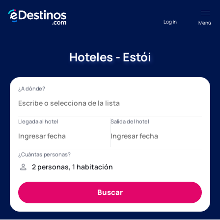
Log in
Menú
Hoteles - Estói