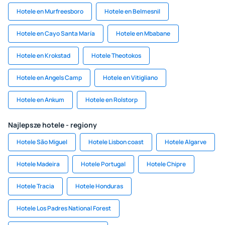
Hotele en Murfreesboro
Hotele en Belmesnil
Hotele en Cayo Santa María
Hotele en Mbabane
Hotele en Krokstad
Hotele Theotokos
Hotele en Angels Camp
Hotele en Vitigliano
Hotele en Ankum
Hotele en Rolstorp
Najlepsze hotele - regiony
Hotele São Miguel
Hotele Lisbon coast
Hotele Algarve
Hotele Madeira
Hotele Portugal
Hotele Chipre
Hotele Tracia
Hotele Honduras
Hotele Los Padres National Forest