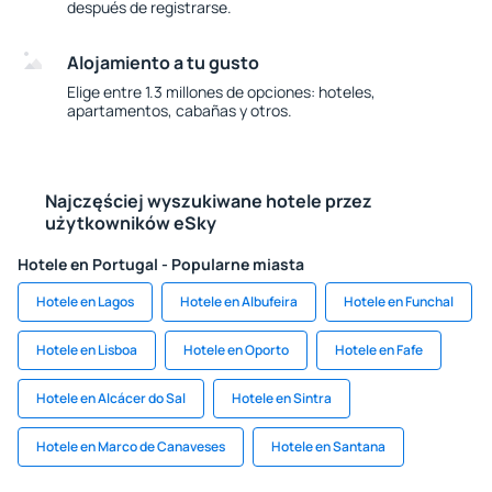
después de registrarse.
Alojamiento a tu gusto
Elige entre 1.3 millones de opciones: hoteles,
apartamentos, cabañas y otros.
Najczęściej wyszukiwane hotele przez
użytkowników eSky
Hotele en Portugal - Popularne miasta
Hotele en Lagos
Hotele en Albufeira
Hotele en Funchal
Hotele en Lisboa
Hotele en Oporto
Hotele en Fafe
Hotele en Alcácer do Sal
Hotele en Sintra
Hotele en Marco de Canaveses
Hotele en Santana