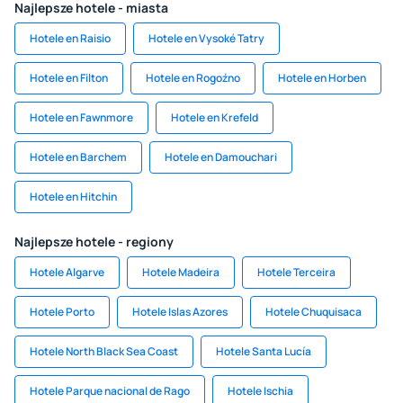
Najlepsze hotele - miasta
Hotele en Raisio
Hotele en Vysoké Tatry
Hotele en Filton
Hotele en Rogoźno
Hotele en Horben
Hotele en Fawnmore
Hotele en Krefeld
Hotele en Barchem
Hotele en Damouchari
Hotele en Hitchin
Najlepsze hotele - regiony
Hotele Algarve
Hotele Madeira
Hotele Terceira
Hotele Porto
Hotele Islas Azores
Hotele Chuquisaca
Hotele North Black Sea Coast
Hotele Santa Lucía
Hotele Parque nacional de Rago
Hotele Ischia