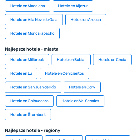
Hotele en Madalena
Hotele en Aljezur
Hotele en Vila Nova de Gaia
Hotele en Arouca
Hotele en Moncarapacho
Najlepsze hotele - miasta
Hotele en Millbrook
Hotele en Bubiai
Hotele en Cheia
Hotele en Lu
Hotele en Cenicientos
Hotele en San Juan del Río
Hotele en Odry
Hotele en Colbuccaro
Hotele en Val Senales
Hotele en Šternberk
Najlepsze hotele - regiony