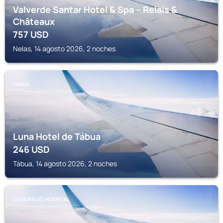
Valverde Santar Hotel & Spa – Relais &
Châteaux
757
USD
Nelas, 14 agosto 2026, 2 noches
TÁBUA
Luna Hotel de Tábua
246
USD
Tábua, 14 agosto 2026, 2 noches
OLIVEIRA DO HOSPITAL