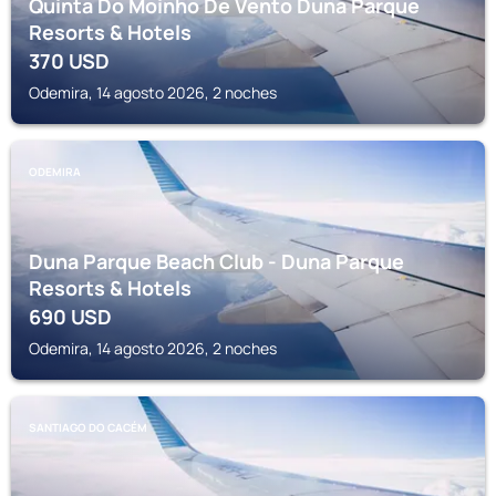
Quinta Do Moinho De Vento Duna Parque
Resorts & Hotels
370
USD
Odemira, 14 agosto 2026, 2 noches
ODEMIRA
Duna Parque Beach Club - Duna Parque
Resorts & Hotels
690
USD
Odemira, 14 agosto 2026, 2 noches
SANTIAGO DO CACÉM