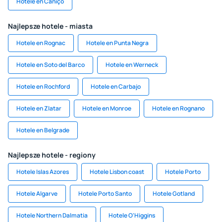
Hotele en Caniço
Najlepsze hotele - miasta
Hotele en Rognac
Hotele en Punta Negra
Hotele en Soto del Barco
Hotele en Werneck
Hotele en Rochford
Hotele en Carbajo
Hotele en Zlatar
Hotele en Monroe
Hotele en Rognano
Hotele en Belgrade
Najlepsze hotele - regiony
Hotele Islas Azores
Hotele Lisbon coast
Hotele Porto
Hotele Algarve
Hotele Porto Santo
Hotele Gotland
Hotele Northern Dalmatia
Hotele O'Higgins