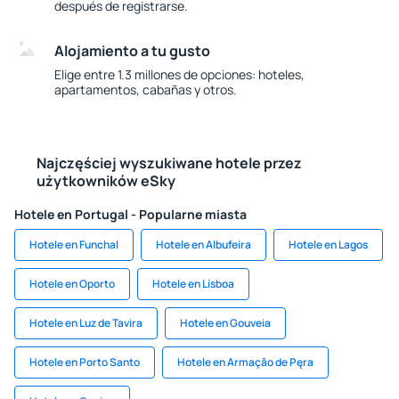
después de registrarse.
Alojamiento a tu gusto
Elige entre 1.3 millones de opciones: hoteles,
apartamentos, cabañas y otros.
Najczęściej wyszukiwane hotele przez
użytkowników eSky
Hotele en Portugal - Popularne miasta
Hotele en Funchal
Hotele en Albufeira
Hotele en Lagos
Hotele en Oporto
Hotele en Lisboa
Hotele en Luz de Tavira
Hotele en Gouveia
Hotele en Porto Santo
Hotele en Armaçăo de Pęra