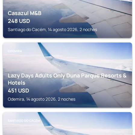
Casazul M&B
248
USD
Santiago do Cacém, 14 agosto 2026, 2 noches
ODEMIRA
Lazy Days Adults Only Duna Parque Resorts &
Hotels
451
USD
Odemira, 14 agosto 2026, 2 noches
SANTIAGO DO CACÉM