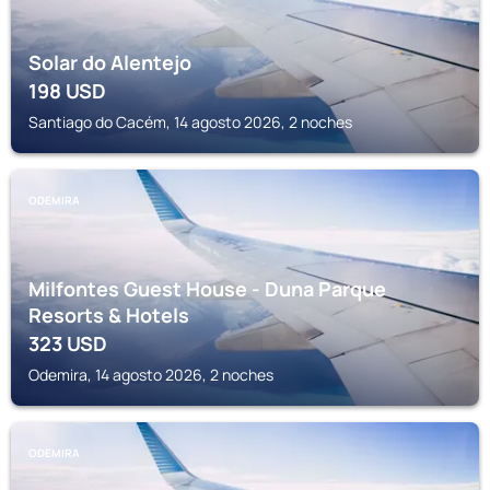
Solar do Alentejo
198
USD
Santiago do Cacém, 14 agosto 2026, 2 noches
ODEMIRA
Milfontes Guest House - Duna Parque
Resorts & Hotels
323
USD
Odemira, 14 agosto 2026, 2 noches
ODEMIRA