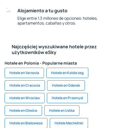
Alojamiento a tu gusto
Elige entre 1.3 millones de opciones: hoteles,
apartamentos, cabañas y otros.
Najczęściej wyszukiwane hotele przez
użytkowników eSky
Hotele en Polonia - Popularne miasta
Hotele en Varsovia
Hotele en Kolobrzeg
Hotele en Cracovia
Hotele en Gdansk
Hotele en Wroclaw
Hotele en Przemysl
Hotele en Gliwice
Hotele en Ustka
Hotele en Bialowieza
Hotele Mechelinki