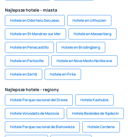
Najlepsze hotele - miasta
Hotele en Odorheiu Secuiesc
Hotele en Uithuizen
Hotele en St Mandrier sur Mer
Hotele en Masserberg
Hotele en Penacastillo
Hotele en Brodingberg
Hotele en Parksville
Hotele en Nove Mesto Na Morave
Hotele en Sertă
Hotele en Pirka
Najlepsze hotele - regiony
Hotele Parque nacional del Drawa
Hotele Kashubia
Hotele Voivodato de Mazovia
Hotele Beskides de Sądecki
Hotele Parque nacional de Białowieża
Hotele Cerdena