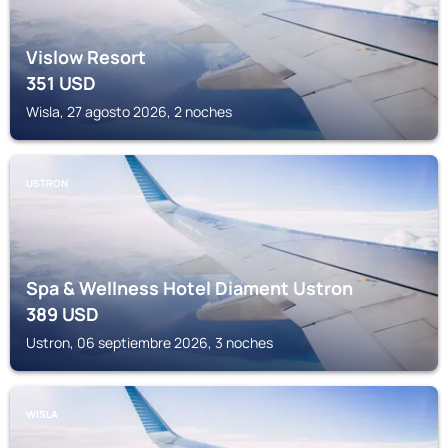
Vislow Resort
351
USD
Wisla, 27 agosto 2026, 2 noches
USTRON
Spa & Wellness Hotel Diament Ustron
389
USD
Ustron, 06 septiembre 2026, 3 noches
WISLA