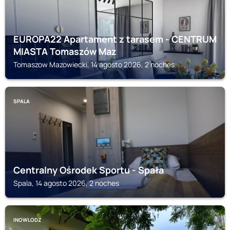
EUROPA22 Apartament z tarasem - CENTRUM
MIASTA Tomaszów Maz
Tomaszow Mazowiecki, 14 agosto 2026, 2 noches
SPALA
Centralny Ośrodek Sportu - Spała
Spala, 14 agosto 2026, 2 noches
INOWLODZ