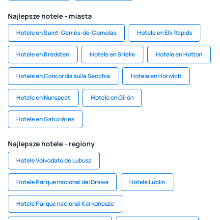
Najlepsze hotele - miasta
Hotele en Saint-Geniès-de-Comolas
Hotele en Elk Rapids
Hotele en Bredsten
Hotele en Brielle
Hotele en Hotton
Hotele en Concordia sulla Secchia
Hotele en Horwich
Hotele en Nunspeet
Hotele en Girón
Hotele en Gatuzières
Najlepsze hotele - regiony
Hotele Voivodato de Lubusz
Hotele Parque nacional del Drawa
Hotele Lublin
Hotele Parque nacional Karkonosze