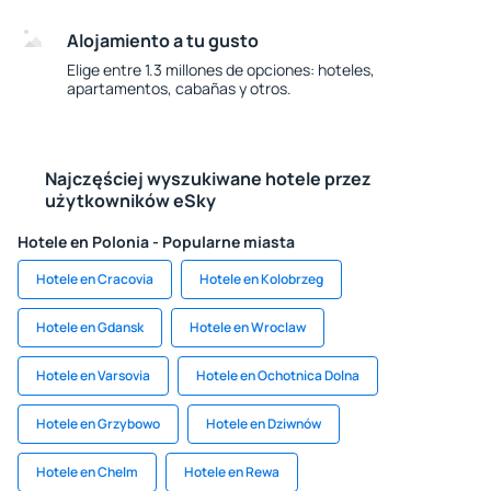
Alojamiento a tu gusto
Elige entre 1.3 millones de opciones: hoteles,
apartamentos, cabañas y otros.
Najczęściej wyszukiwane hotele przez
użytkowników eSky
Hotele en Polonia - Popularne miasta
Hotele en Cracovia
Hotele en Kolobrzeg
Hotele en Gdansk
Hotele en Wroclaw
Hotele en Varsovia
Hotele en Ochotnica Dolna
Hotele en Grzybowo
Hotele en Dziwnów
Hotele en Chelm
Hotele en Rewa