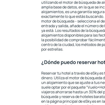
utilizando el motor de búsqueda de a
amplia base de datos, en la que se in
alojamientos, es una garantía segur
exactamente lo que estás buscando. 
motor de búsqueda - selecciona el des
entrada y salida, añade el número de
ya está. Los resultados de la búsqued
alojamientos disponibles para las fe
la posibilidad de comprobar fácilmente
centro de la ciudad, los métodos de p
por estrellas.
¿Dónde puedo reservar hot
Reservar tu hotel a través de eSky.es
dinero. Utiliza el motor de búsqueda 
un alojamiento que se ajuste a tus 
suele optar por el paquete “Vuelo+Hot
viajeros ahorrarse hasta un 30% del pr
búsqueda y reserva de hoteles barato
en la página principal de eSky.es en l