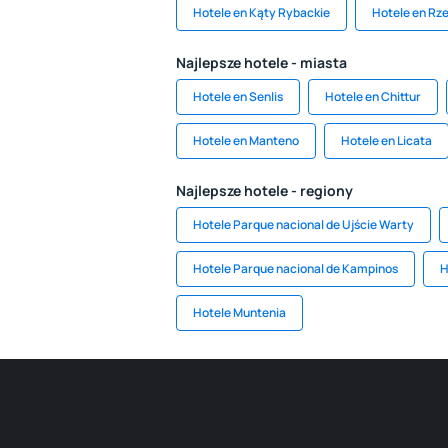
Hotele en Kąty Rybackie
Hotele en Rz
Najlepsze hotele - miasta
Hotele en Senlis
Hotele en Chittur
Hotele en Manteno
Hotele en Licata
Najlepsze hotele - regiony
Hotele Parque nacional de Ujście Warty
Hotele Parque nacional de Kampinos
H
Hotele Muntenia