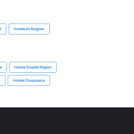
t
Hotele en Reignier
ie
Hotele Suwalki Region
a
Hotele Chuquisaca