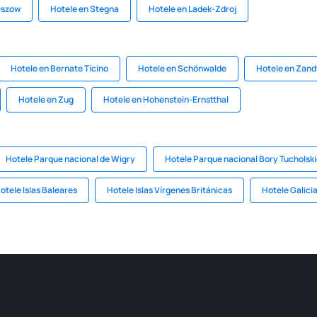
eszow
Hotele en Stegna
Hotele en Ladek-Zdroj
Hotele en Bernate Ticino
Hotele en Schönwalde
Hotele en Zand
Hotele en Zug
Hotele en Hohenstein-Ernstthal
Hotele Parque nacional de Wigry
Hotele Parque nacional Bory Tucholsk
otele Islas Baleares
Hotele Islas Vírgenes Británicas
Hotele Galici