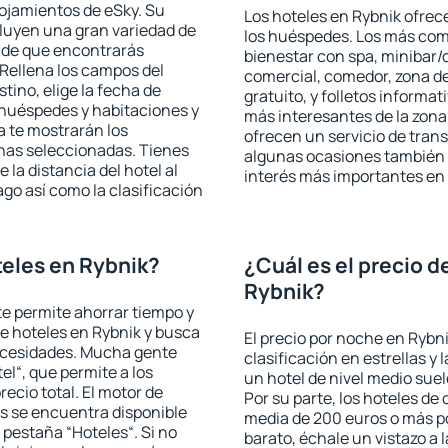
lojamientos de eSky. Su
Los hoteles en Rybnik ofrece
cluyen una gran variedad de
los huéspedes. Los más comu
a de que encontrarás
bienestar con spa, minibar/c
Rellena los campos del
comercial, comedor, zona d
tino, elige la fecha de
gratuito, y folletos informat
 huéspedes y habitaciones y
más interesantes de la zon
a te mostrarán los
ofrecen un servicio de trans
chas seleccionadas. Tienes
algunas ocasiones también r
 la distancia del hotel al
interés más importantes en
ago así como la clasificación
eles en Rybnik?
¿Cuál es el precio d
Rybnik?
 te permite ahorrar tiempo y
de hoteles en Rybnik y busca
El precio por noche en Rybni
necesidades. Mucha gente
clasificación en estrellas y
el“, que permite a los
un hotel de nivel medio suel
ecio total. El motor de
Por su parte, los hoteles de
s se encuentra disponible
media de 200 euros o más p
a pestaña “Hoteles“. Si no
barato, échale un vistazo a 