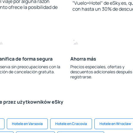
l viaje por alguna razón
“Vuelo+Hotel“ de eSky.es, qu
to ofrece la posibilidad de
con hasta un 30% de descu
anifica de forma segura
Ahorra más
serva sin preocupaciones con la
Precios especiales, ofertas y
ción de cancelación gratuita.
descuentos adicionales después
registrarse.
le przez użytkowników eSky
Hotele en Varsovia
Hotele en Cracovia
Hotele en Wroclaw