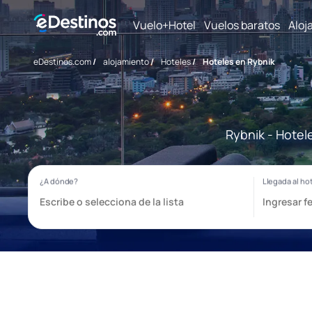
Vuelo+Hotel
Vuelos baratos
Aloj
eDestinos.com
/
alojamiento
/
Hoteles
/
Hoteles en Rybnik
Rybnik - Hotel