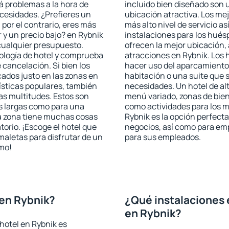
rá problemas a la hora de
incluido bien diseñado son 
ecesidades. ¿Prefieres un
ubicación atractiva. Los me
, por el contrario, eres más
más alto nivel de servicio a
y un precio bajo? en Rybnik
instalaciones para los huésp
cualquier presupuesto.
ofrecen la mejor ubicación, 
pología de hotel y comprueba
atracciones en Rybnik. Los 
 cancelación. Si bien los
hacer uso del aparcamiento 
ados justo en las zonas en
habitación o una suite que 
rísticas populares, también
necesidades. Un hotel de al
as multitudes. Estos son
menú variado, zonas de bien
s largas como para una
como actividades para los m
a zona tiene muchas cosas
Rybnik es la opción perfecta 
torio. ¡Escoge el hotel que
negocios, así como para em
maletas para disfrutar de un
para sus empleados.
smo!
en Rybnik?
¿Qué instalaciones 
en Rybnik?
hotel en Rybnik es