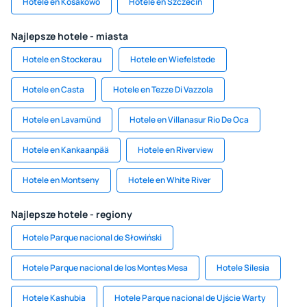
Hotele en Kosakowo
Hotele en Szczecin
Najlepsze hotele - miasta
Hotele en Stockerau
Hotele en Wiefelstede
Hotele en Casta
Hotele en Tezze Di Vazzola
Hotele en Lavamünd
Hotele en Villanasur Rio De Oca
Hotele en Kankaanpää
Hotele en Riverview
Hotele en Montseny
Hotele en White River
Najlepsze hotele - regiony
Hotele Parque nacional de Słowiński
Hotele Parque nacional de los Montes Mesa
Hotele Silesia
Hotele Kashubia
Hotele Parque nacional de Ujście Warty