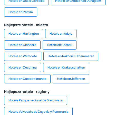
Hotele en Uście Gorlickie
Hotele en Gródek nad Dunajcem
Hotele en Pasym
Najlepsze hotele - miasta
Hotele en Hartington
Hotele en Adeje
Hotele en Glandore
Hotele en Gossau
Hotele en Wilmcote
Hotele en Nakhon Si Thammarat
Hotele en Cecchina
Hotele en Krakauschatten
Hotele en Castelraimondo
Hotele en Jefferson
Najlepsze hotele - regiony
Hotele Parque nacional de Białowieża
Hotele Voivodato de Cuyavia y Pomerania