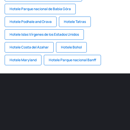
Hotele Parque nacional de Babia Góra
Hotele Podhale and Orava
Hotele Tatras
Hotele Islas Vírgenes de los Estados Unidos
Hotele Costa del Azahar
Hotele Bohol
Hotele Maryland
Hotele Parque nacional Banff