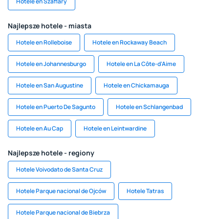
Hotele en Szaflary
Najlepsze hotele - miasta
Hotele en Rolleboise
Hotele en Rockaway Beach
Hotele en Johannesburgo
Hotele en La Côte-d'Aime
Hotele en San Augustine
Hotele en Chickamauga
Hotele en Puerto De Sagunto
Hotele en Schlangenbad
Hotele en Au Cap
Hotele en Leintwardine
Najlepsze hotele - regiony
Hotele Voivodato de Santa Cruz
Hotele Parque nacional de Ojców
Hotele Tatras
Hotele Parque nacional de Biebrza