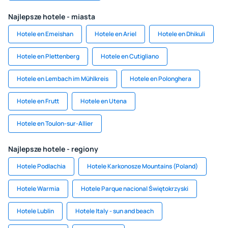
Najlepsze hotele - miasta
Hotele en Emeishan
Hotele en Ariel
Hotele en Dhikuli
Hotele en Plettenberg
Hotele en Cutigliano
Hotele en Lembach im Mühlkreis
Hotele en Polonghera
Hotele en Frutt
Hotele en Utena
Hotele en Toulon-sur-Allier
Najlepsze hotele - regiony
Hotele Podlachia
Hotele Karkonosze Mountains (Poland)
Hotele Warmia
Hotele Parque nacional Świętokrzyski
Hotele Lublin
Hotele Italy - sun and beach