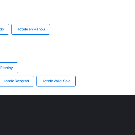
edo
Hotele en Manou
 Pieniny
Hotele Razgrad
Hotele Val di Sole