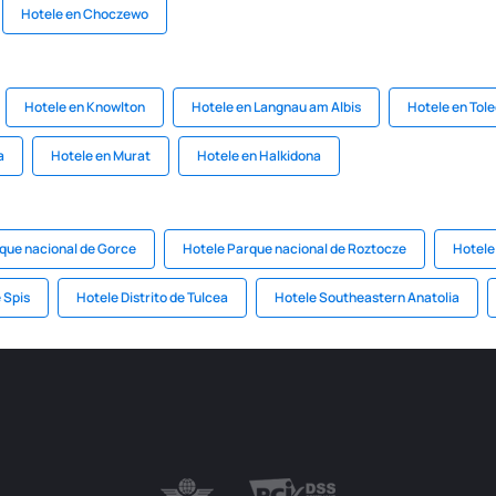
Hotele en Choczewo
Hotele en Knowlton
Hotele en Langnau am Albis
Hotele en Tol
a
Hotele en Murat
Hotele en Halkidona
que nacional de Gorce
Hotele Parque nacional de Roztocze
Hotele
 Spis
Hotele Distrito de Tulcea
Hotele Southeastern Anatolia