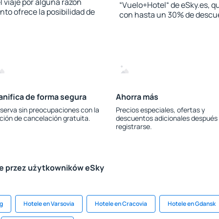
l viaje por alguna razón
“Vuelo+Hotel“ de eSky.es, qu
to ofrece la posibilidad de
con hasta un 30% de descu
anifica de forma segura
Ahorra más
serva sin preocupaciones con la
Precios especiales, ofertas y
ción de cancelación gratuita.
descuentos adicionales después
registrarse.
le przez użytkowników eSky
eg
Hotele en Varsovia
Hotele en Cracovia
Hotele en Gdansk