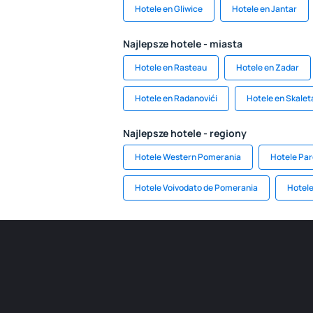
Hotele en Gliwice
Hotele en Jantar
Najlepsze hotele - miasta
Hotele en Rasteau
Hotele en Zadar
Hotele en Radanovići
Hotele en Skalet
Najlepsze hotele - regiony
Hotele Western Pomerania
Hotele Par
Hotele Voivodato de Pomerania
Hotele