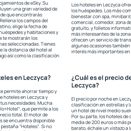
lojamientos de eSky. Su
Los hoteles en Leczyca ofrec
cluyen una gran variedad de
los huéspedes. Los más comu
a de que encontrarás
bienestar con spa, minibar/c
Rellena los campos del
comercial, comedor, zona d
tino, elige la fecha de
gratuito, y folletos informat
 huéspedes y habitaciones y
más interesantes de la zon
a te mostrarán los
ofrecen un servicio de trans
chas seleccionadas. Tienes
algunas ocasiones también r
 la distancia del hotel al
interés más importantes en
ago así como la clasificación
eles en Leczyca?
¿Cuál es el precio d
Leczyca?
 te permite ahorrar tiempo y
de hoteles en Leczyca y
El precio por noche en Lecz
a tus necesidades. Mucha
clasificación en estrellas y
lo+Hotel“, que permite a los
un hotel de nivel medio suel
ecio total. El motor de
Por su parte, los hoteles de
s se encuentra disponible
media de 200 euros o más p
a pestaña “Hoteles“. Si no
barato, échale un vistazo a 