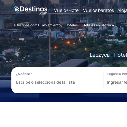
Vuelo+Hotel
Vuelos baratos
Aloj
eDestinos.com
/
alojamiento
/
Hoteles
/
Hoteles en Leczyca
Leczyca - Hotel