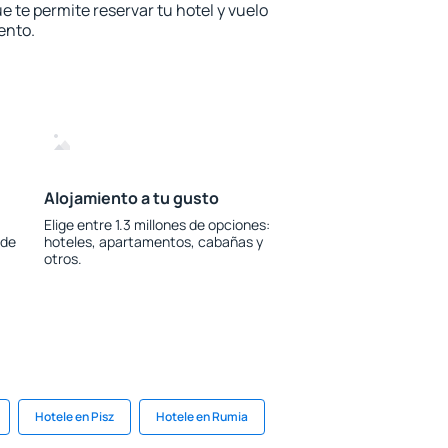
e te permite reservar tu hotel y vuelo
ento.
Alojamiento a tu gusto
Elige entre 1.3 millones de opciones:
 de
hoteles, apartamentos, cabañas y
otros.
Hotele en Pisz
Hotele en Rumia