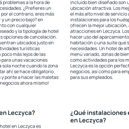
rá problemas a la hora de
incluido bien diseñado son 
ecesidades. ¿Prefieres un
ubicación atractiva. Los me
, por el contrario, eres más
el más alto nivel de servici
y un precio bajo? en
instalaciones para los huésp
nto con cualquier
ofrecen la mejor ubicación, 
seado y la tipología de hotel
atracciones en Leczyca. Los
as opciones de cancelación.
hacer uso del aparcamiento 
cuentran ubicados justo en
habitación o una suite que 
tividades turísticas
necesidades. Un hotel de al
poco más lejos de las
menú variado, zonas de bien
o para unas vacaciones
como actividades para los m
a sola noche cuando la zona
Leczyca es la opción perfecta
r ahí se hace obligatorio.
negocios, así como para em
 y ponte a hacer las maletas
para sus empleados.
de negocios ahora mismo!
 en Leczyca?
¿Qué instalaciones 
en Leczyca?
hotel en Leczyca es