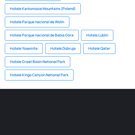
Hotele Karkonosze Mountains (Poland)
Hotele Parque nacional de Wolin
Hotele Parque nacional de Babia Góra
Hotele Lublin
Hotele Yosemite
Hotele Dobruja
Hotele Qatar
Hotele Great Basin National Park
Hotele Kings Canyon National Park