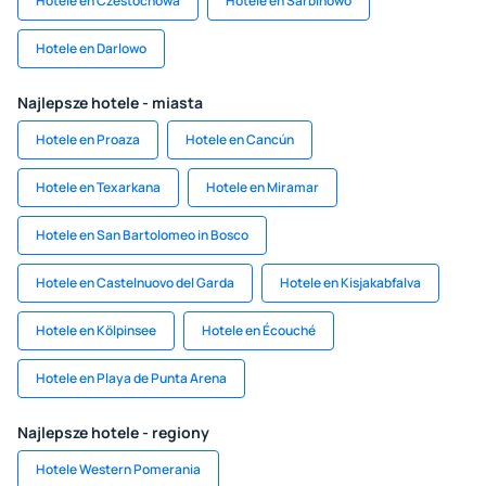
Hotele en Czestochowa
Hotele en Sarbinowo
Hotele en Darlowo
Najlepsze hotele - miasta
Hotele en Proaza
Hotele en Cancún
Hotele en Texarkana
Hotele en Miramar
Hotele en San Bartolomeo in Bosco
Hotele en Castelnuovo del Garda
Hotele en Kisjakabfalva
Hotele en Kölpinsee
Hotele en Écouché
Hotele en Playa de Punta Arena
Najlepsze hotele - regiony
Hotele Western Pomerania