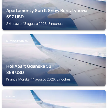
Apartamenty Sun & Snow Bursztynowa
697
USD
Sztutowo, 13 agosto 2026, 3 noches
KRYNICA MORSKA
HoliApart Gdanska 52
869
USD
Krynica Morska, 14 agosto 2026, 2 noches
ELBLAG