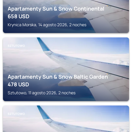
Apartamenty Sun & Snow Continental
658
USD
Krynica Morska, 14 agosto 2026, 2 noches
SZTUTOWO
Apartamenty Sun & Snow Baltic Garden
478
USD
Sztutowo, 11 agosto 2026, 2 noches
SZTUTOWO