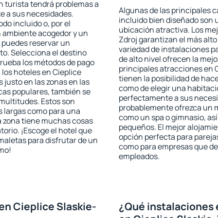
ún turista tendrá problemas a
Algunas de las principales c
te a sus necesidades.
incluido bien diseñado son 
odo incluido o, por el
ubicación atractiva. Los mej
n ambiente acogedor y un
Zdroj garantizan el más alto
j puedes reservar un
variedad de instalaciones p
o. Selecciona el destino
de alto nivel ofrecen la mejo
mprueba los métodos de pago
principales atracciones en 
 los hoteles en Cieplice
tienen la posibilidad de hac
 justo en las zonas en las
como de elegir una habitaci
icas populares, también se
perfectamente a sus necesid
multitudes. Estos son
probablemente ofrezca un m
s largas como para una
como un spa o gimnasio, así
a zona tiene muchas cosas
pequeños. El mejor alojamien
torio. ¡Escoge el hotel que
opción perfecta para parejas,
maletas para disfrutar de un
como para empresas que des
smo!
empleados.
n Cieplice Slaskie-
¿Qué instalaciones 