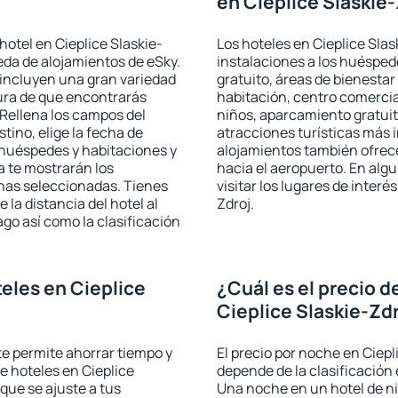
en Cieplice Slaskie
otel en Cieplice Slaskie-
Los hoteles en Cieplice Slas
eda de alojamientos de eSky.
instalaciones a los huéspe
 incluyen una gran variedad
gratuito, áreas de bienestar
ura de que encontrarás
habitación, centro comercia
Rellena los campos del
niños, aparcamiento gratuito
tino, elige la fecha de
atracciones turísticas más 
 huéspedes y habitaciones y
alojamientos también ofrece
a te mostrarán los
hacia el aeropuerto. En al
chas seleccionadas. Tienes
visitar los lugares de inter
 la distancia del hotel al
Zdroj.
ago así como la clasificación
eles en Cieplice
¿Cuál es el precio d
Cieplice Slaskie-Zd
 te permite ahorrar tiempo y
El precio por noche en Ciepl
de hoteles en Cieplice
depende de la clasificación e
que se ajuste a tus
Una noche en un hotel de ni