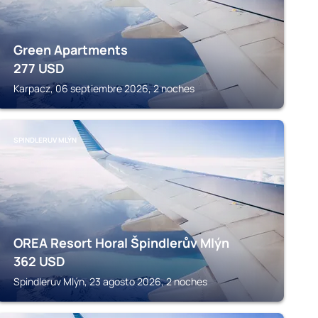
Green Apartments
277
USD
Karpacz, 06 septiembre 2026, 2 noches
SPINDLERUV MLÝN
OREA Resort Horal Špindlerův Mlýn
362
USD
Spindleruv Mlýn, 23 agosto 2026, 2 noches