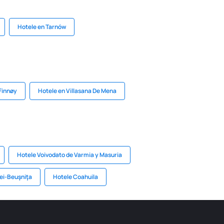
Hotele en Tarnów
Finnøy
Hotele en Villasana De Mena
Hotele Voivodato de Varmia y Masuria
ei-Beuşniţa
Hotele Coahuila