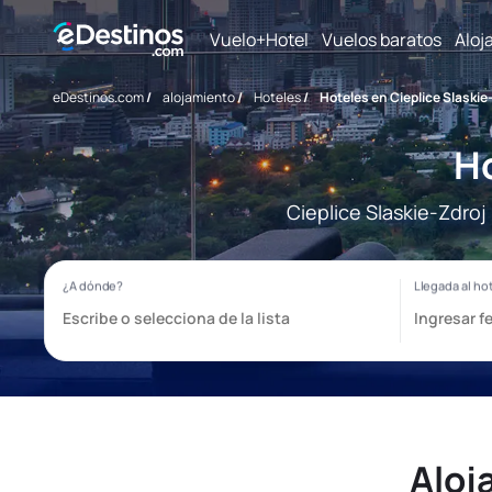
Vuelo+Hotel
Vuelos baratos
Aloj
eDestinos.com
/
alojamiento
/
Hoteles
/
Hoteles en Cieplice Slaskie
Ho
Cieplice Slaskie-Zdroj
Aloj