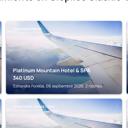
SZKLARSKA POREBA
Platinum Mountain Hotel & SPA
340
USD
Szklarska Poreba, 06 septiembre 2026, 2 noches
SOSNÓWKA K. JELENIEJ GÓRY