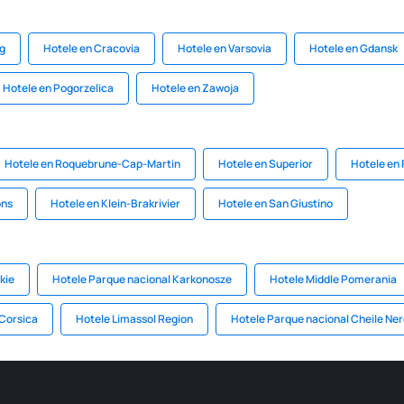
eg
Hotele en Cracovia
Hotele en Varsovia
Hotele en Gdansk
Hotele en Pogorzelica
Hotele en Zawoja
Hotele en Roquebrune-Cap-Martin
Hotele en Superior
Hotele en 
ons
Hotele en Klein-Brakrivier
Hotele en San Giustino
kie
Hotele Parque nacional Karkonosze
Hotele Middle Pomerania
Corsica
Hotele Limassol Region
Hotele Parque nacional Cheile Ner