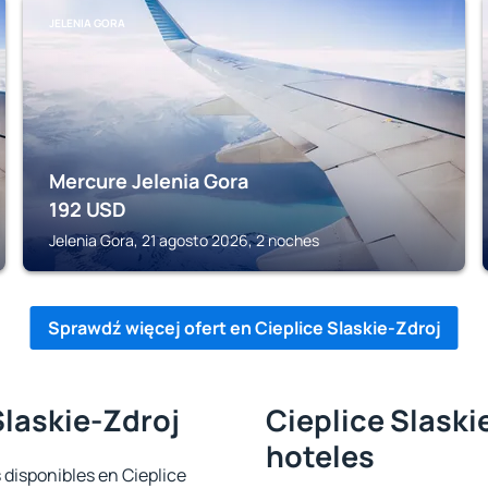
JELENIA GORA
Mercure Jelenia Gora
192
USD
Jelenia Gora, 21 agosto 2026, 2 noches
Sprawdź więcej ofert en Cieplice Slaskie-Zdroj
Slaskie-Zdroj
Cieplice Slaski
hoteles
 disponibles en Cieplice