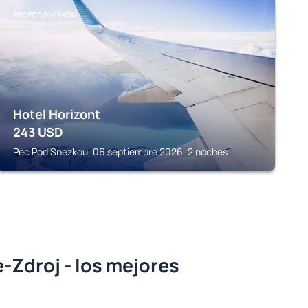
PEC POD SNEZKOU
Hotel Horizont
243
USD
Pec Pod Snezkou, 06 septiembre 2026, 2 noches
e-Zdroj - los mejores