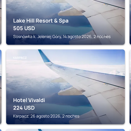
Lake Hill Resort & Spa
505
USD
Sosnówka k. Jeleniej Góry, 14 agosto 2026, 2 noches
KARPACZ
Hotel Vivaldi
224
USD
Karpacz, 26 agosto 2026, 2 noches