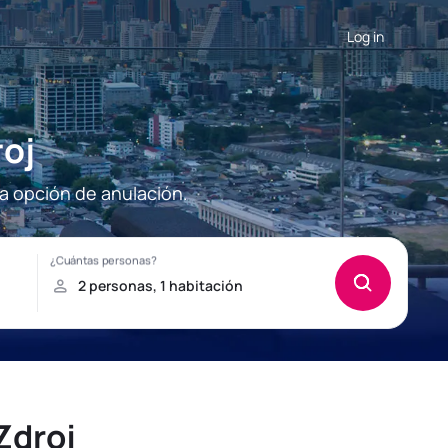
Log in
roj
la opción de anulación.
Zdroj