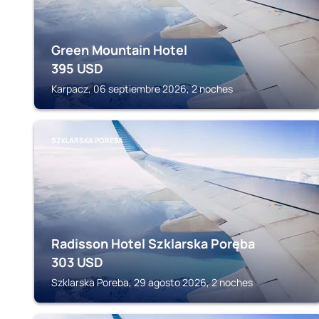
Green Mountain Hotel
395
USD
Karpacz, 06 septiembre 2026, 2 noches
SZKLARSKA POREBA
Radisson Hotel Szklarska Poręba
303
USD
Szklarska Poreba, 29 agosto 2026, 2 noches