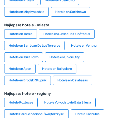
Hotele en Krutyn
Hotele en Kosakowo
Hotele en Międzywodzie
Hotele en Sarbinowo
Najlepsze hotele - miasta
Hotele en Tarsia
Hotele en Lussac-les-Châteaux
Hotele en San Juan De Los Terreros
Hotele en Ventnor
Hotele en Ibiza Town
Hotele en Union City
Hotele en Apen
Hotele en Ballyclare
Hotele en Brodski Stupnik
Hotele en Calabasas
Najlepsze hotele - regiony
Hotele Roztocze
Hotele Voivodato de Baja Silesia
Hotele Parque nacional Świętokrzyski
Hotele Kashubia