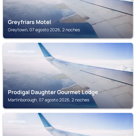
Greyfriars Motel
Greytown, 07 agosto 2026, 2 noches
MARTINBOROUGH
Prodigal Daughter Gourmet Lodge
Martinborough, 07 agosto 2026, 2 noches
GREYTOWN