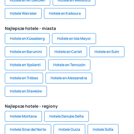
Hotele en Arrowtown
Hotele en Wellsford
Hotele Wairakei
Hotele en Kaikoura
Najlepsze hotele - miasta
Hotele en Küssaberg
Hotele en Isla Mayor
Hotele en Barumini
Hotele en Carlet
Hotele en Suhr
Hotele en Ypsilanti
Hotele en Temozón
Hotele en Trébas
Hotele en Alessandria
Hotele en Sławków
Najlepsze hotele - regiony
Hotele Montana
Hotele Danube Delta
Hotele Sinaí del Norte
Hotele Guiza
Hotele Sofía