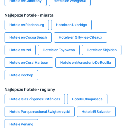
Hotele en Cable Bay
Hotele en Wanganui
Najlepsze hotele - miasta
Hotele en Riedenburg
Hotele en Uxbridge
Hotele en Cocoa Beach
Hotele en Gilly-les-Citeaux
Hotele en Izel
Hotele en Toyokawa
Hotele en Skjolden
Hotele en Coral Harbour
Hotele en Monasterio De Rodilla
Hotele Pochep
Najlepsze hotele - regiony
Hotele Islas Vírgenes Británicas
Hotele Chuquisaca
Hotele Parque nacional Świętokrzyski
Hotele El Salvador
Hotele Penang