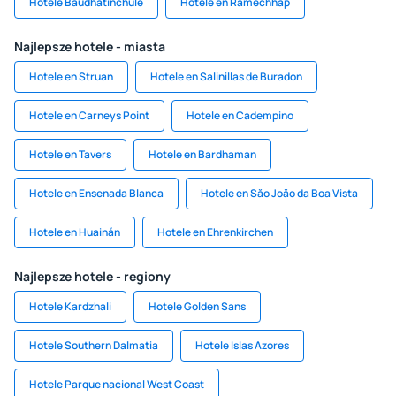
Hotele Baudhatinchule
Hotele en Ramechhap
Najlepsze hotele - miasta
Hotele en Struan
Hotele en Salinillas de Buradon
Hotele en Carneys Point
Hotele en Cadempino
Hotele en Tavers
Hotele en Bardhaman
Hotele en Ensenada Blanca
Hotele en Săo Joăo da Boa Vista
Hotele en Huainán
Hotele en Ehrenkirchen
Najlepsze hotele - regiony
Hotele Kardzhali
Hotele Golden Sans
Hotele Southern Dalmatia
Hotele Islas Azores
Hotele Parque nacional West Coast