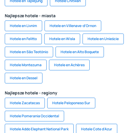
Hotele en Taplejung
Hotele Chitwan
Najlepsze hotele - miasta
Hotele en Livnim
Hotele en Villenave-d'Ornon
Hotele en Felitto
Hotele en Wisla
Hotele en Unieście
Hotele en Săo Teotónio
Hotele en Alto Boquete
Hotele Montezuma
Hotele en Achères
Hotele en Dessel
Najlepsze hotele - regiony
Hotele Zacatecas
Hotele Peloponeso Sur
Hotele Pomerania Occidental
Hotele Addo Elephant National Park
Hotele Cote d'Azur