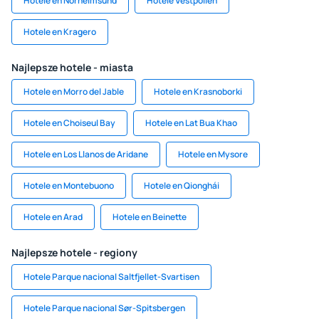
Hotele en Norheimsund
Hotele Vestpollen
Hotele en Kragero
Najlepsze hotele - miasta
Hotele en Morro del Jable
Hotele en Krasnoborki
Hotele en Choiseul Bay
Hotele en Lat Bua Khao
Hotele en Los Llanos de Aridane
Hotele en Mysore
Hotele en Montebuono
Hotele en Qionghái
Hotele en Arad
Hotele en Beinette
Najlepsze hotele - regiony
Hotele Parque nacional Saltfjellet-Svartisen
Hotele Parque nacional Sør-Spitsbergen