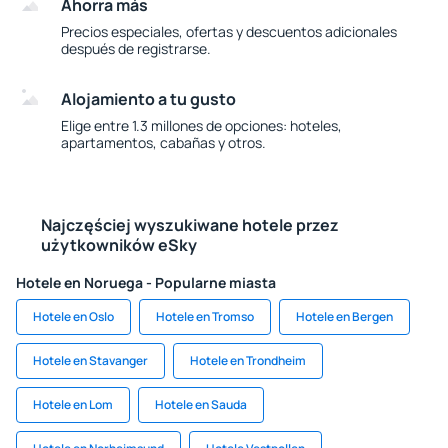
Ahorra más
Precios especiales, ofertas y descuentos adicionales
después de registrarse.
Alojamiento a tu gusto
Elige entre 1.3 millones de opciones: hoteles,
apartamentos, cabañas y otros.
Najczęściej wyszukiwane hotele przez
użytkowników eSky
Hotele en Noruega - Popularne miasta
Hotele en Oslo
Hotele en Tromso
Hotele en Bergen
Hotele en Stavanger
Hotele en Trondheim
Hotele en Lom
Hotele en Sauda