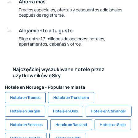
Ahorra más
Precios especiales, ofertas y descuentos adicionales
después de registrarse.
Alojamiento a tu gusto
Elige entre 1.3 millones de opciones: hoteles,
apartamentos, cabañas y otros.
Najczęściej wyszukiwane hotele przez
użytkowników eSky
Hotele en Noruega - Popularne miasta
Hotele en Tromso
Hotele en Trondheim
Hotele en Bergen
Hotele en Oslo
Hotele en Stavanger
Hotele en Finnsnes
Hotele en Rauland
Hotele en Selje