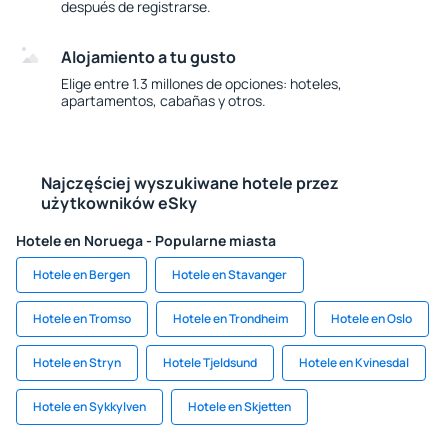
después de registrarse.
Alojamiento a tu gusto
Elige entre 1.3 millones de opciones: hoteles,
apartamentos, cabañas y otros.
Najczęściej wyszukiwane hotele przez
użytkowników eSky
Hotele en Noruega - Popularne miasta
Hotele en Bergen
Hotele en Stavanger
Hotele en Tromso
Hotele en Trondheim
Hotele en Oslo
Hotele en Stryn
Hotele Tjeldsund
Hotele en Kvinesdal
Hotele en Sykkylven
Hotele en Skjetten