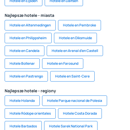
Hotele en Eijsden
Hotele en Dalfsen
Najlepsze hotele - miasta
Hotele en Altenmedingen
Hotele en Pembroke
Hotele en Philippsheim
Hotele en Diksmuide
Hotele en Candela
Hotele en Arenal d'en Castell
Hotele Bollenar
Hotele en Farosund
Hotele en Pastrengo
Hotele en Saint-Cere
Najlepsze hotele - regiony
Hotele Holanda
Hotele Parque nacional de Polesia
Hotele Ródope orientales
Hotele Costa Dorada
Hotele Barbados
Hotele Sarek National Park