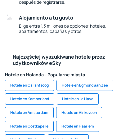
después de registrarse.
Alojamiento a tu gusto
Elige entre 1.3 millones de opciones: hoteles,
apartamentos, cabañas y otros.
Najczęściej wyszukiwane hotele przez
użytkowników eSky
Hotele en Holanda - Popularne miasta
Hotele en Callantsoog
Hotele en Egmond aan Zee
Hotele en Kamperland
Hotele en La Haya
Hotele en Ámsterdam
Hotele en Vinkeveen
Hotele en Oostkapelle
Hotele en Haarlem