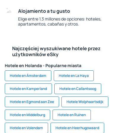
Alojamiento a tu gusto
Elige entre 1.3 millones de opciones: hoteles,
apartamentos, cabañas y otros.
Najczęściej wyszukiwane hotele przez
użytkowników eSky
Hotele en Holanda - Popularne miasta
Hotele en Ámsterdam
Hotele en La Haya
Hotele en Kamperland
Hotele en Callantsoog
Hotele en Egmond aan Zee
Hotele Wolphaartsdijk
Hotele en Middelburg
Hotele en Ruinen
Hotele en Volendam
Hotele en Heerhugowaard