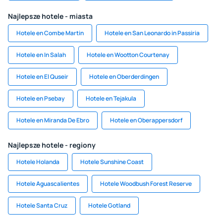
Najlepsze hotele - miasta
Hotele en Combe Martin
Hotele en San Leonardo in Passiria
Hotele en In Salah
Hotele en Wootton Courtenay
Hotele en El Quseir
Hotele en Oberderdingen
Hotele en Psebay
Hotele en Tejakula
Hotele en Miranda De Ebro
Hotele en Oberappersdorf
Najlepsze hotele - regiony
Hotele Holanda
Hotele Sunshine Coast
Hotele Aguascalientes
Hotele Woodbush Forest Reserve
Hotele Santa Cruz
Hotele Gotland