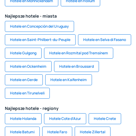
Hotele en Monnickendam
Hotele en Hollum
Najlepsze hotele - miasta
Hotele en Concepción del Uruguay
Hotele en Saint-Philbert-du-Peuple
Hotele en Selva di Fasano
Hotele Gulgong
Hotele en Rozmital pod Tremsínem
Hotele en Ockenheim
Hotele en Broussard
Hotele en Gerde
Hotele en Kaifenheim
Hotele en Tirunelveli
Najlepsze hotele - regiony
Hotele Holanda
Hotele Cote d'Azur
Hotele Crete
Hotele Batumi
Hotele Faro
Hotele Zillertal