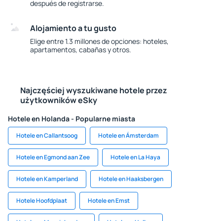
después de registrarse.
Alojamiento a tu gusto
Elige entre 1.3 millones de opciones: hoteles,
apartamentos, cabañas y otros.
Najczęściej wyszukiwane hotele przez
użytkowników eSky
Hotele en Holanda - Popularne miasta
Hotele en Callantsoog
Hotele en Ámsterdam
Hotele en Egmond aan Zee
Hotele en La Haya
Hotele en Kamperland
Hotele en Haaksbergen
Hotele Hoofdplaat
Hotele en Emst