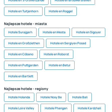
Hotele en 's-Gravenzande
Hotele en Brouwershaven
Hotele en Tuitjenhorn
Hotele en Roggel
Najlepsze hotele - miasta
Hotele Surajgarh
Hotele en Mesta
Hotele en Sigoyer
Hotele en Großziethen
Hotele en Sergiyev Posad
Hotele en Cóbano
Hotele en Roborst
Hotele en Puttgarden
Hotele en Betul
Hotele en Bartlett
Najlepsze hotele - regiony
Hotele Holanda
Hotele Nosy Be
Hotele Bali
Hotele Loire Valley
Hotele Phangan
Hotele Kardzhali