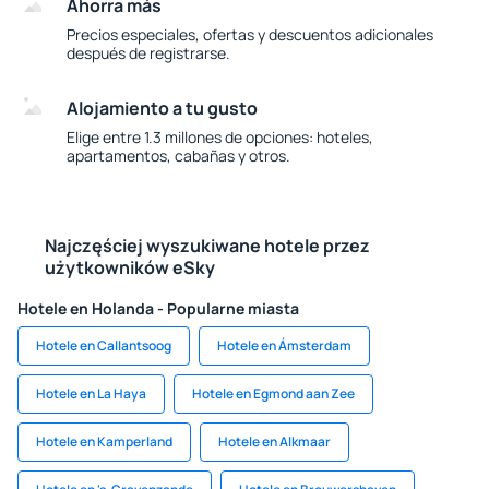
Ahorra más
Precios especiales, ofertas y descuentos adicionales
después de registrarse.
Alojamiento a tu gusto
Elige entre 1.3 millones de opciones: hoteles,
apartamentos, cabañas y otros.
Najczęściej wyszukiwane hotele przez
użytkowników eSky
Hotele en Holanda - Popularne miasta
Hotele en Callantsoog
Hotele en Ámsterdam
Hotele en La Haya
Hotele en Egmond aan Zee
Hotele en Kamperland
Hotele en Alkmaar