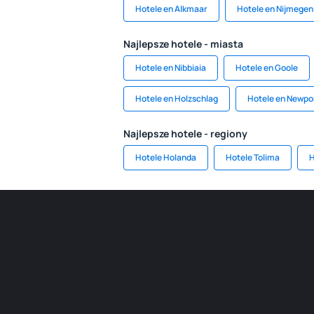
Hotele en Alkmaar
Hotele en Nijmegen
Najlepsze hotele - miasta
Hotele en Nibbiaia
Hotele en Goole
Hotele en Holzschlag
Hotele en Newpo
Najlepsze hotele - regiony
Hotele Holanda
Hotele Tolima
H