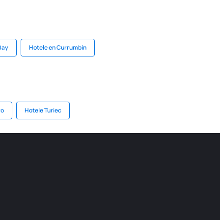
Bay
Hotele en Currumbin
ro
Hotele Turiec