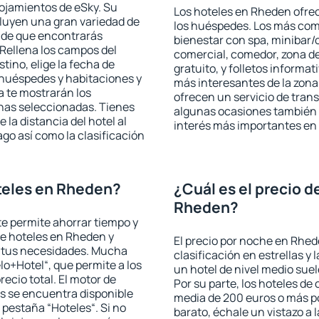
lojamientos de eSky. Su
Los hoteles en Rheden ofrec
cluyen una gran variedad de
los huéspedes. Los más comu
a de que encontrarás
bienestar con spa, minibar/c
Rellena los campos del
comercial, comedor, zona d
tino, elige la fecha de
gratuito, y folletos informat
 huéspedes y habitaciones y
más interesantes de la zon
a te mostrarán los
ofrecen un servicio de trans
chas seleccionadas. Tienes
algunas ocasiones también r
 la distancia del hotel al
interés más importantes en
ago así como la clasificación
teles en Rheden?
¿Cuál es el precio d
Rheden?
 te permite ahorrar tiempo y
de hoteles en Rheden y
El precio por noche en Rhed
a tus necesidades. Mucha
clasificación en estrellas y
lo+Hotel“, que permite a los
un hotel de nivel medio suel
ecio total. El motor de
Por su parte, los hoteles de
s se encuentra disponible
media de 200 euros o más p
a pestaña “Hoteles“. Si no
barato, échale un vistazo a 