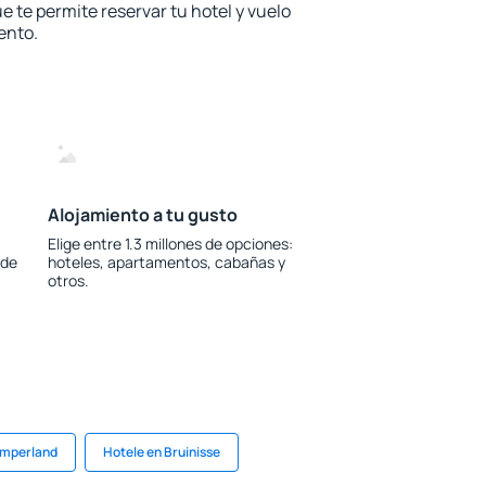
e te permite reservar tu hotel y vuelo
ento.
Alojamiento a tu gusto
Elige entre 1.3 millones de opciones:
 de
hoteles, apartamentos, cabañas y
otros.
amperland
Hotele en Bruinisse