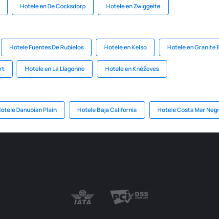
Hotele en De Cocksdorp
Hotele en Zwiggelte
Hotele Fuentes De Rubielos
Hotele en Kelso
Hotele en Granite 
rt
Hotele en La Llagonne
Hotele en Kněževes
otele Danubian Plain
Hotele Baja California
Hotele Costa Mar Neg