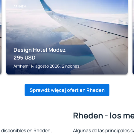
ARNHEM
Design Hotel Modez
295
USD
Arnhem, 14 agosto 2026, 2 noches
Sprawdź więcej ofert en Rheden
Rheden - los me
s disponibles en Rheden,
Algunas de las principales c