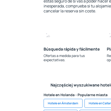
estás seguro de si vas a poder hacer e
inesperada, comprueba si tu alojamien
cancelar la reserva sin coste.
Búsqueda rápida y fácilmente
Pl
Ofertas a medida para tus
Re
expectativas.
op
Najczęściej wyszukiwane hote
Hotele en Holanda - Popularne miasta
Hotele en Ámsterdam
Hotele en Calla