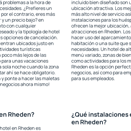
rá problemas a la hora de
incluido bien diseñado son 
ecesidades. ¿Prefieres un
ubicación atractiva. Los me
, por el contrario, eres más
más alto nivel de servicio a
y un precio bajo? en
instalaciones para los huésp
to con cualquier
ofrecen la mejor ubicación, 
seado y la tipología de hotel
atracciones en Rheden. Los 
as opciones de cancelación.
hacer uso del aparcamiento 
uentran ubicados justo en
habitación o una suite que 
tividades turísticas
necesidades. Un hotel de al
poco más lejos de las
menú variado, zonas de bien
o para unas vacaciones
como actividades para los m
a sola noche cuando la zona
Rheden es la opción perfecta
r ahí se hace obligatorio.
negocios, así como para em
 y ponte a hacer las maletas
para sus empleados.
de negocios ahora mismo!
 en Rheden?
¿Qué instalaciones 
en Rheden?
 hotel en Rheden es