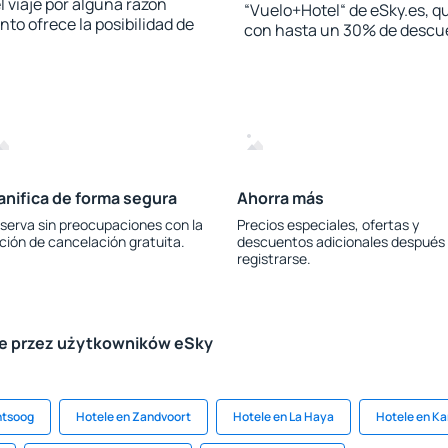
l viaje por alguna razón
“Vuelo+Hotel“ de eSky.es, qu
to ofrece la posibilidad de
con hasta un 30% de descu
anifica de forma segura
Ahorra más
serva sin preocupaciones con la
Precios especiales, ofertas y
ción de cancelación gratuita.
descuentos adicionales después
registrarse.
le przez użytkowników eSky
ntsoog
Hotele en Zandvoort
Hotele en La Haya
Hotele en K