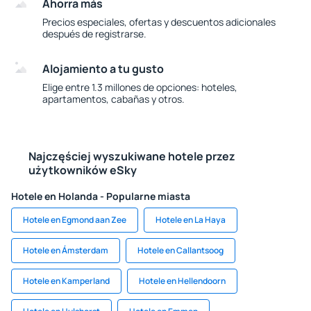
Ahorra más
Precios especiales, ofertas y descuentos adicionales
después de registrarse.
Alojamiento a tu gusto
Elige entre 1.3 millones de opciones: hoteles,
apartamentos, cabañas y otros.
Najczęściej wyszukiwane hotele przez
użytkowników eSky
Hotele en Holanda - Popularne miasta
Hotele en Egmond aan Zee
Hotele en La Haya
Hotele en Ámsterdam
Hotele en Callantsoog
Hotele en Kamperland
Hotele en Hellendoorn