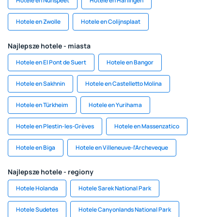
Hotele en Nunspeet
Hotele en Harlingen
Hotele en Zwolle
Hotele en Colijnsplaat
Najlepsze hotele - miasta
Hotele en El Pont de Suert
Hotele en Bangor
Hotele en Sakhnin
Hotele en Castelletto Molina
Hotele en Türkheim
Hotele en Yurihama
Hotele en Plestin-les-Grèves
Hotele en Massenzatico
Hotele en Biga
Hotele en Villeneuve-l'Archeveque
Najlepsze hotele - regiony
Hotele Holanda
Hotele Sarek National Park
Hotele Sudetes
Hotele Canyonlands National Park