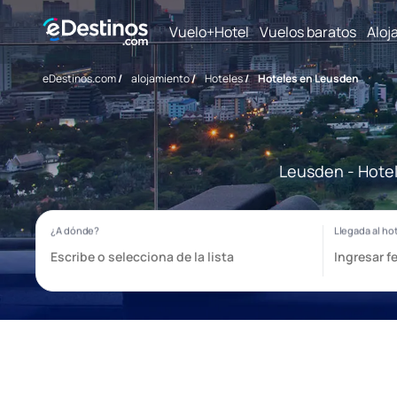
Vuelo+Hotel
Vuelos baratos
Aloj
eDestinos.com
/
alojamiento
/
Hoteles
/
Hoteles en Leusden
Leusden - Hotel