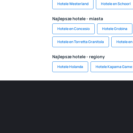
Hotele Westerland
Hotele en Schoorl
Najlepsze hotele - miasta
Hotele en Concesio
Hotele Grobina
Hotele en Torretta Granitola
Hotele en 
Najlepsze hotele - regiony
Hotele Holanda
Hotele Kapama Game 