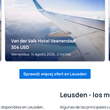
VEENENDAAL
Van der Valk Hotel Veenendaal
304
USD
Veenendaal, 14 agosto 2026, 2 noches
Sprawdź więcej ofert en Leusden
Leusden - los m
s disponibles en Leusden,
Algunas de las principales c