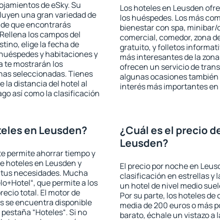
lojamientos de eSky. Su
Los hoteles en Leusden ofrec
cluyen una gran variedad de
los huéspedes. Los más comu
a de que encontrarás
bienestar con spa, minibar/c
Rellena los campos del
comercial, comedor, zona d
tino, elige la fecha de
gratuito, y folletos informat
 huéspedes y habitaciones y
más interesantes de la zon
a te mostrarán los
ofrecen un servicio de trans
chas seleccionadas. Tienes
algunas ocasiones también r
 la distancia del hotel al
interés más importantes en
ago así como la clasificación
teles en Leusden?
¿Cuál es el precio d
Leusden?
 te permite ahorrar tiempo y
de hoteles en Leusden y
El precio por noche en Leus
a tus necesidades. Mucha
clasificación en estrellas y
lo+Hotel“, que permite a los
un hotel de nivel medio suel
ecio total. El motor de
Por su parte, los hoteles de
s se encuentra disponible
media de 200 euros o más p
a pestaña “Hoteles“. Si no
barato, échale un vistazo a 