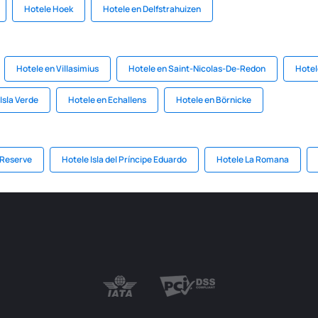
Hotele Hoek
Hotele en Delfstrahuizen
Hotele en Villasimius
Hotele en Saint-Nicolas-De-Redon
Hotel
Isla Verde
Hotele en Echallens
Hotele en Börnicke
Reserve
Hotele Isla del Príncipe Eduardo
Hotele La Romana