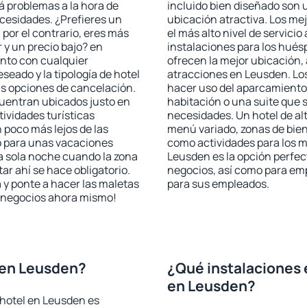
rá problemas a la hora de
incluido bien diseñado son 
ecesidades. ¿Prefieres un
ubicación atractiva. Los me
, por el contrario, eres más
el más alto nivel de servici
y un precio bajo? en
instalaciones para los huésp
nto con cualquier
ofrecen la mejor ubicación, 
seado y la tipología de hotel
atracciones en Leusden. Los
as opciones de cancelación.
hacer uso del aparcamiento 
cuentran ubicados justo en
habitación o una suite que 
tividades turísticas
necesidades. Un hotel de al
poco más lejos de las
menú variado, zonas de bien
o para unas vacaciones
como actividades para los m
a sola noche cuando la zona
Leusden es la opción perfect
r ahí se hace obligatorio.
negocios, así como para em
 y ponte a hacer las maletas
para sus empleados.
de negocios ahora mismo!
 en Leusden?
¿Qué instalaciones 
en Leusden?
 hotel en Leusden es