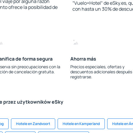
l viaje por alguna razón
“Vuelo+Hotel“ de eSky.es, qu
to ofrece la posibilidad de
con hasta un 30% de descu
anifica de forma segura
Ahorra más
serva sin preocupaciones con la
Precios especiales, ofertas y
ción de cancelación gratuita.
descuentos adicionales después
registrarse.
le przez użytkowników eSky
oog
Hotele en Zandvoort
Hotele en Kamperland
Hotele en 