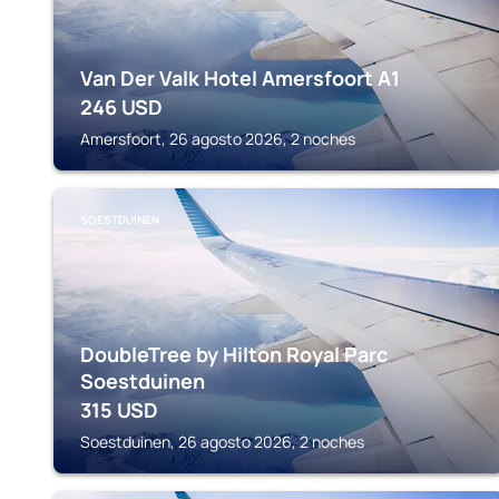
Van Der Valk Hotel Amersfoort A1
246
USD
Amersfoort, 26 agosto 2026, 2 noches
SOESTDUINEN
DoubleTree by Hilton Royal Parc
Soestduinen
315
USD
Soestduinen, 26 agosto 2026, 2 noches