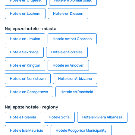
Hotele en Uitgeest
Hotele Wolphaartsdijk
Hotele en Lochem
Hotele en Diessen
Najlepsze hotele - miasta
Hotele en Jimulco
Hotele Amnat Charoen
Hotele Sexdrega
Hotele en Sorreisa
Hotele en Kington
Hotele en Andover
Hotele en Norristown
Hotele en Arbizzano
Hotele en Georgetown
Hotele en Rascheid
Najlepsze hotele - regiony
Hotele Holanda
Hotele Sofía
Hotele Riviera Albanesa
Hotele Isla Mauricio
Hotele Podgorica Municipality