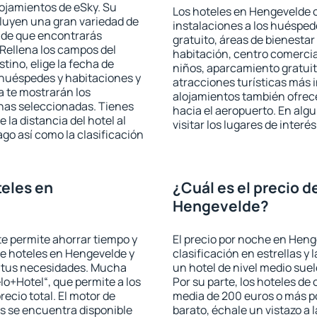
lojamientos de eSky. Su
Los hoteles en Hengevelde o
cluyen una gran variedad de
instalaciones a los huéspe
a de que encontrarás
gratuito, áreas de bienestar
Rellena los campos del
habitación, centro comercia
tino, elige la fecha de
niños, aparcamiento gratuito
 huéspedes y habitaciones y
atracciones turísticas más 
a te mostrarán los
alojamientos también ofrece
chas seleccionadas. Tienes
hacia el aeropuerto. En al
 la distancia del hotel al
visitar los lugares de inte
ago así como la clasificación
eles en
¿Cuál es el precio d
Hengevelde?
 te permite ahorrar tiempo y
El precio por noche en Heng
de hoteles en Hengevelde y
clasificación en estrellas y
a tus necesidades. Mucha
un hotel de nivel medio suel
lo+Hotel“, que permite a los
Por su parte, los hoteles de
ecio total. El motor de
media de 200 euros o más p
s se encuentra disponible
barato, échale un vistazo a 