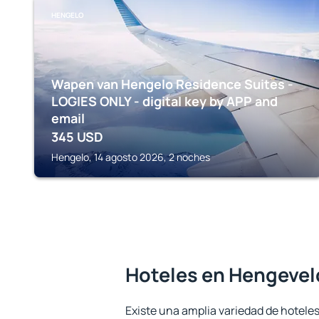
HENGELO
Wapen van Hengelo Residence Suites -
LOGIES ONLY - digital key by APP and
email
345
USD
Hengelo, 14 agosto 2026, 2 noches
Hoteles en Hengevel
Existe una amplia variedad de hotele