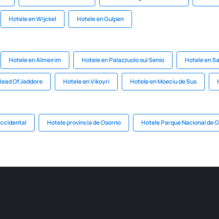
Hotele en Wijckel
Hotele en Gulpen
Hotele en Almeirim
Hotele en Palazzuolo sul Senio
Hotele en S
Head Of Jeddore
Hotele en Vikoyri
Hotele en Moeciu de Sus
ccidental
Hotele provincia de Osorno
Hotele Parque Nacional de 