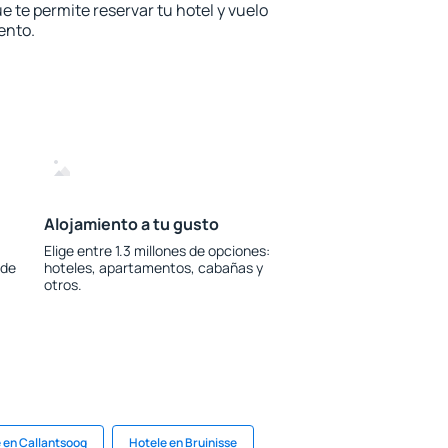
e te permite reservar tu hotel y vuelo
ento.
Alojamiento a tu gusto
Elige entre 1.3 millones de opciones:
 de
hoteles, apartamentos, cabañas y
otros.
 en Callantsoog
Hotele en Bruinisse