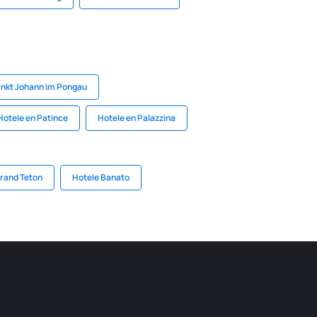
ankt Johann im Pongau
Hotele en Patince
Hotele en Palazzina
Grand Teton
Hotele Banato