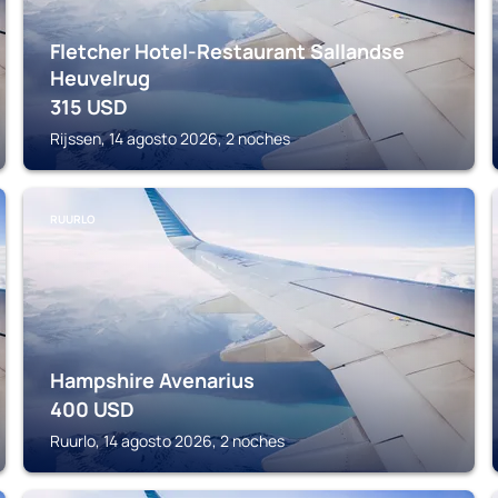
Fletcher Hotel-Restaurant Sallandse
Heuvelrug
315
USD
Rijssen, 14 agosto 2026, 2 noches
RUURLO
Hampshire Avenarius
400
USD
Ruurlo, 14 agosto 2026, 2 noches