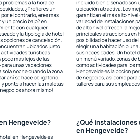
rá problemas a la hora de
incluido bien diseñado son 
ecesidades. ¿Prefieres un
ubicación atractiva. Los me
, por el contrario, eres más
garantizan el más alto nivel
y un precio bajo? en
variedad de instalaciones p
miento con cualquier
de alto nivel ofrecen la mejo
seado y la tipología de hotel
principales atracciones en 
as opciones de cancelación.
posibilidad de hacer uso de
 encuentran ubicados justo
elegir una habitación o una
 actividades turísticas
sus necesidades. Un hotel d
poco más lejos de las
un menú variado, zonas de b
o para unas vacaciones
como actividades para los m
a sola noche cuando la zona
Hengevelde es la opción perf
r ahí se hace obligatorio.
de negocios, así como para
 y ponte a hacer las maletas
talleres para sus empleados
de negocios ahora mismo!
 en Hengevelde?
¿Qué instalaciones 
en Hengevelde?
 hotel en Hengevelde es