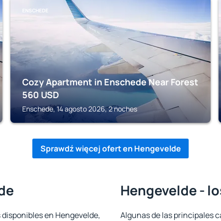
ENSCHEDE
Cozy Apartment in Enschede Near Forest
560
USD
Enschede, 14 agosto 2026, 2 noches
Sprawdź więcej ofert en Hengevelde
de
Hengevelde - lo
s disponibles en Hengevelde,
Algunas de las principales c