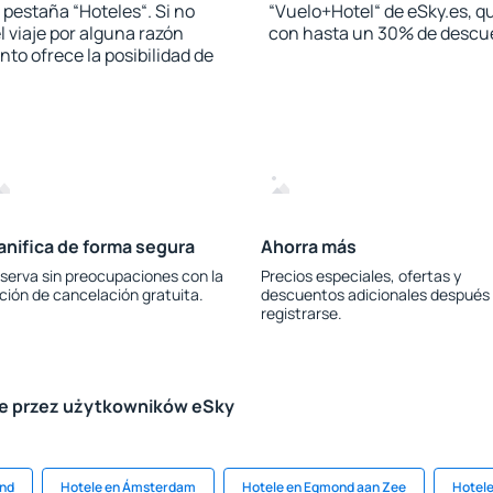
a pestaña “Hoteles“. Si no
“Vuelo+Hotel“ de eSky.es, qu
l viaje por alguna razón
con hasta un 30% de descu
to ofrece la posibilidad de
anifica de forma segura
Ahorra más
serva sin preocupaciones con la
Precios especiales, ofertas y
ción de cancelación gratuita.
descuentos adicionales después
registrarse.
le przez użytkowników eSky
and
Hotele en Ámsterdam
Hotele en Egmond aan Zee
Hotele