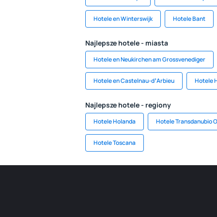
Hotele en Winterswijk
Hotele Bant
Najlepsze hotele - miasta
Hotele en Neukirchen am Grossvenediger
Hotele en Castelnau-dʼArbieu
Hotele 
Najlepsze hotele - regiony
Hotele Holanda
Hotele Transdanubio O
Hotele Toscana