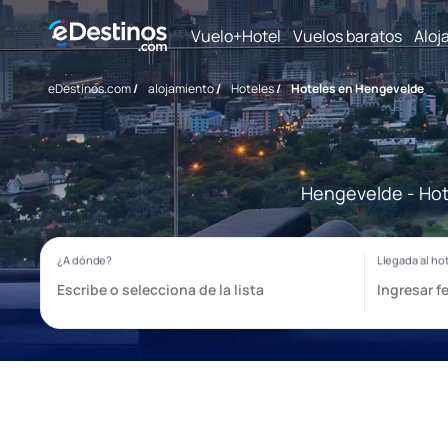
Vuelo+Hotel
Vuelos baratos
Aloj
eDestinos.com
/
alojamiento
/
Hoteles
/
Hoteles en Hengevelde
Hengevelde - Hote