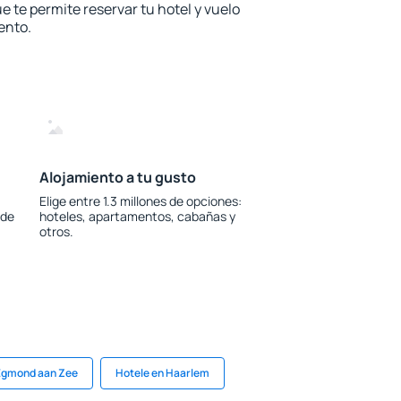
e te permite reservar tu hotel y vuelo
ento.
Alojamiento a tu gusto
Elige entre 1.3 millones de opciones:
 de
hoteles, apartamentos, cabañas y
otros.
 Egmond aan Zee
Hotele en Haarlem