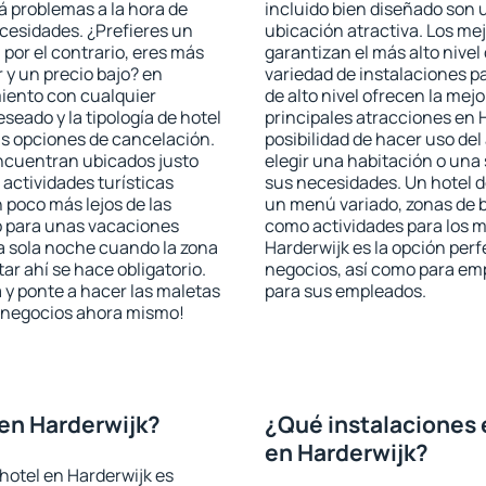
rá problemas a la hora de
incluido bien diseñado son 
ecesidades. ¿Prefieres un
ubicación atractiva. Los me
, por el contrario, eres más
garantizan el más alto nivel
y un precio bajo? en
variedad de instalaciones p
miento con cualquier
de alto nivel ofrecen la mejo
seado y la tipología de hotel
principales atracciones en 
as opciones de cancelación.
posibilidad de hacer uso de
encuentran ubicados justo
elegir una habitación o una
 actividades turísticas
sus necesidades. Un hotel d
poco más lejos de las
un menú variado, zonas de b
o para unas vacaciones
como actividades para los m
a sola noche cuando la zona
Harderwijk es la opción perfe
r ahí se hace obligatorio.
negocios, así como para em
 y ponte a hacer las maletas
para sus empleados.
de negocios ahora mismo!
en Harderwijk?
¿Qué instalaciones 
en Harderwijk?
hotel en Harderwijk es