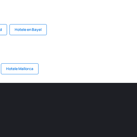
d
Hotele en Bayel
Hotele Mallorca