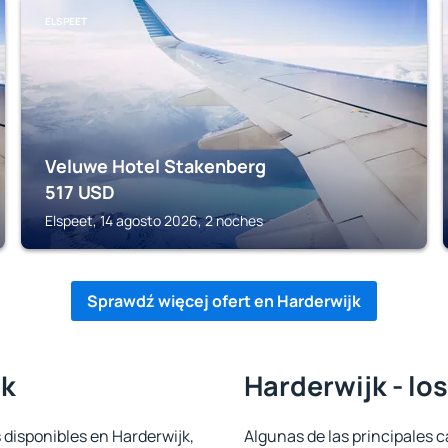
ELSPEET
Veluwe Hotel Stakenberg
517
USD
Elspeet, 14 agosto 2026, 2 noches
Sprawdź więcej ofert en Harderwijk
jk
Harderwijk - lo
 disponibles en Harderwijk,
Algunas de las principales c