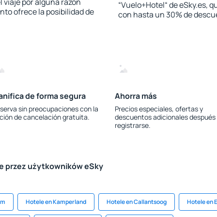
l viaje por alguna razón
“Vuelo+Hotel“ de eSky.es, qu
to ofrece la posibilidad de
con hasta un 30% de descu
anifica de forma segura
Ahorra más
serva sin preocupaciones con la
Precios especiales, ofertas y
ción de cancelación gratuita.
descuentos adicionales después
registrarse.
le przez użytkowników eSky
am
Hotele en Kamperland
Hotele en Callantsoog
Hotele en