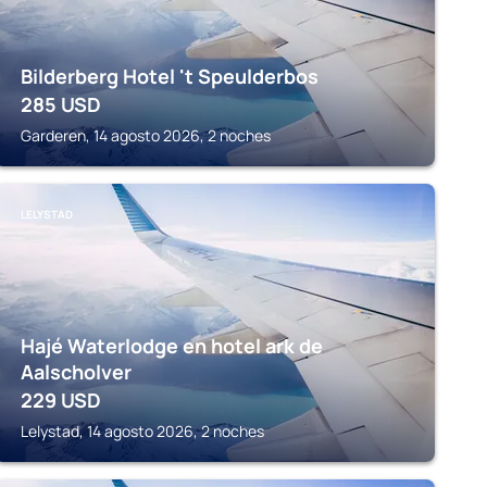
Bilderberg Hotel 't Speulderbos
285
USD
Garderen, 14 agosto 2026, 2 noches
LELYSTAD
Hajé Waterlodge en hotel ark de
Aalscholver
229
USD
Lelystad, 14 agosto 2026, 2 noches