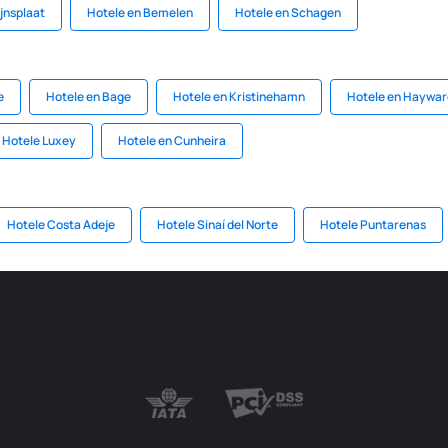
ijnsplaat
Hotele en Bemelen
Hotele en Schagen
e
Hotele en Bage
Hotele en Kristinehamn
Hotele en Haywar
Hotele Luxey
Hotele en Cunheira
Hotele Costa Adeje
Hotele Sinaí del Norte
Hotele Puntarenas