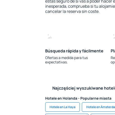
estás seguro de si vas a poder hacer e
inesperada, comprueba si tu alojamien
cancelar la reserva sin coste.
Búsqueda rápida y fácilmente
Pl
Ofertas a medida para tus
Re
expectativas.
op
Najczęściej wyszukiwane hote
Hotele en Holanda - Popularne miasta
Hotele en La Haya
Hotele en Ámsterd