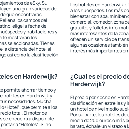
lojamientos de eSky. Su
Los hoteles en Harderwijk of
cluyen una gran variedad de
a los huéspedes. Los más co
a de que encontrarás
bienestar con spa, minibar/c
Rellena los campos del
comercial, comedor, zona d
tino, elige la fecha de
gratuito, y folletos informat
 huéspedes y habitaciones y
más interesantes de la zon
a te mostrarán los
ofrecen un servicio de trans
chas seleccionadas. Tienes
algunas ocasiones también r
 la distancia del hotel al
interés más importantes en 
ago así como la clasificación
eles en Harderwijk?
¿Cuál es el precio d
Harderwijk?
 te permite ahorrar tiempo y
de hoteles en Harderwijk y
El precio por noche en Harde
a tus necesidades. Mucha
clasificación en estrellas y
lo+Hotel“, que permite a los
un hotel de nivel medio suel
ecio total. El motor de
Por su parte, los hoteles de
s se encuentra disponible
media de 200 euros o más p
a pestaña “Hoteles“. Si no
barato, échale un vistazo a 