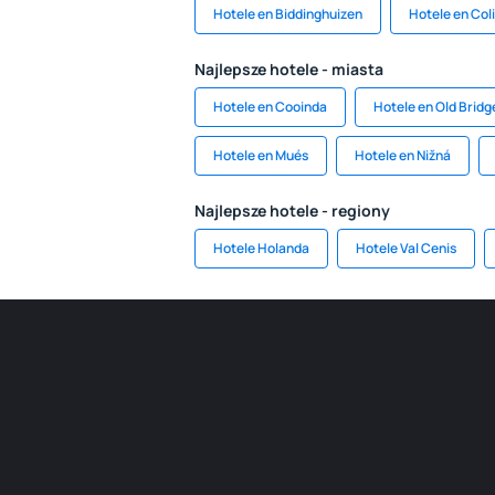
Hotele en Biddinghuizen
Hotele en Col
Najlepsze hotele - miasta
Hotele en Cooinda
Hotele en Old Bridg
Hotele en Mués
Hotele en Nižná
Najlepsze hotele - regiony
Hotele Holanda
Hotele Val Cenis