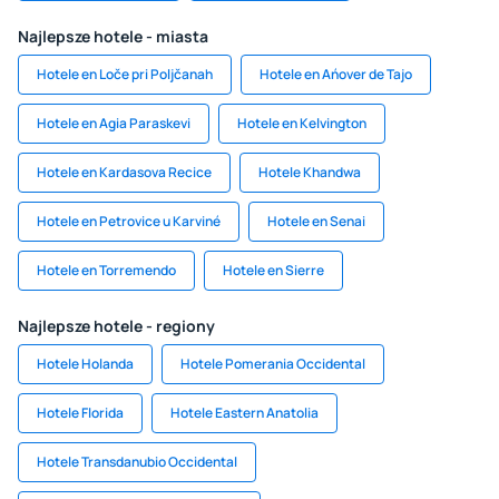
Najlepsze hotele - miasta
Hotele en Loče pri Poljčanah
Hotele en Ańover de Tajo
Hotele en Agia Paraskevi
Hotele en Kelvington
Hotele en Kardasova Recice
Hotele Khandwa
Hotele en Petrovice u Karviné
Hotele en Senai
Hotele en Torremendo
Hotele en Sierre
Najlepsze hotele - regiony
Hotele Holanda
Hotele Pomerania Occidental
Hotele Florida
Hotele Eastern Anatolia
Hotele Transdanubio Occidental