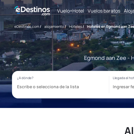
Vuelo+Hotel
Vuelos baratos
Aloj
eDestinos.com
/
alojamiento
/
Hoteles
/
Hoteles en Egmond aan Ze
Egmond aan Zee - Ho
A