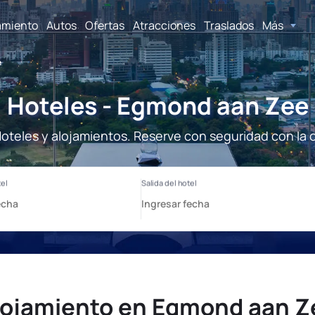
amiento
Autos
Ofertas
Atracciones
Traslados
Más
e
Hoteles - Egmond aan Zee
teles y alojamientos. Reserve con seguridad con la 
lojamiento en Egmond aan Z