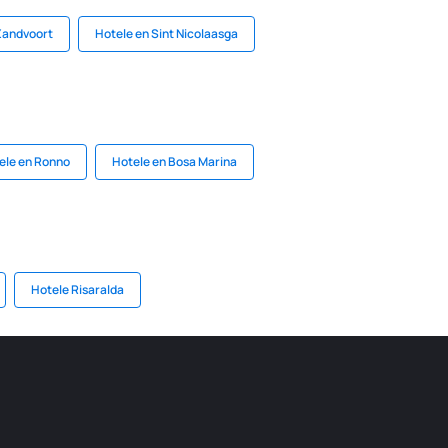
Zandvoort
Hotele en Sint Nicolaasga
ele en Ronno
Hotele en Bosa Marina
Hotele Risaralda