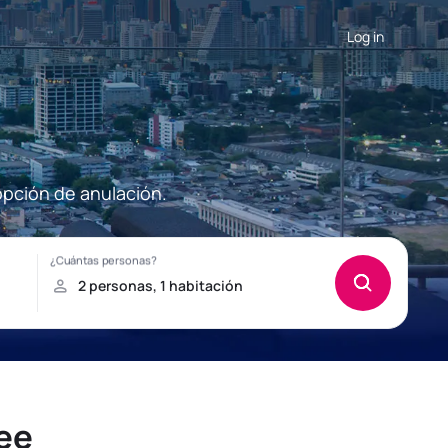
Log in
opción de anulación.
ee