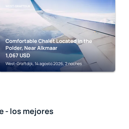
WEST-GRAFTDIJK
Comfortable Chalet Located in the
Polder, Near Alkmaar
1,067
USD
West-Graftdijk, 14 agosto 2026, 2 noches
 - los mejores