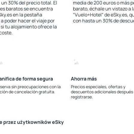
 un 30% del precio total. El
media de 200 euros o más p
les baratos se encuentra
barato, échale un vistazo a 
Sky.es en la pestaña
“Vuelo+Hotel“ de eSky.es, qu
 a poder hacer el viaje por
con hasta un 30% de descu
i tu alojamiento ofrece la
 coste.
anifica de forma segura
Ahorra más
serva sin preocupaciones con la
Precios especiales, ofertas y
ción de cancelación gratuita.
descuentos adicionales después
registrarse.
le przez użytkowników eSky