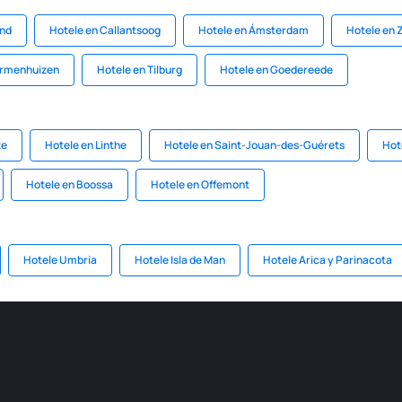
and
Hotele en Callantsoog
Hotele en Ámsterdam
Hotele en 
armenhuizen
Hotele en Tilburg
Hotele en Goedereede
te
Hotele en Linthe
Hotele en Saint-Jouan-des-Guérets
Hot
Hotele en Boossa
Hotele en Offemont
Hotele Umbria
Hotele Isla de Man
Hotele Arica y Parinacota