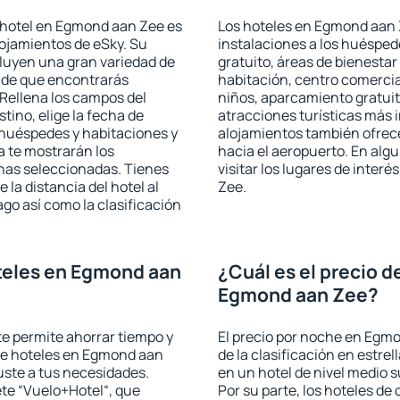
 hotel en Egmond aan Zee es
Los hoteles en Egmond aan Z
lojamientos de eSky. Su
instalaciones a los huéspe
cluyen una gran variedad de
gratuito, áreas de bienestar
a de que encontrarás
habitación, centro comercia
Rellena los campos del
niños, aparcamiento gratuito
tino, elige la fecha de
atracciones turísticas más 
 huéspedes y habitaciones y
alojamientos también ofrece
a te mostrarán los
hacia el aeropuerto. En al
chas seleccionadas. Tienes
visitar los lugares de inte
 la distancia del hotel al
Zee.
ago así como la clasificación
teles en Egmond aan
¿Cuál es el precio d
Egmond aan Zee?
 te permite ahorrar tiempo y
El precio por noche en Egm
 de hoteles en Egmond aan
de la clasificación en estrel
uste a tus necesidades.
en un hotel de nivel medio s
te “Vuelo+Hotel“, que
Por su parte, los hoteles de