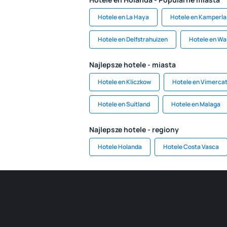
Hotele en La Haya
Hotele en Kamperl
Hotele en Delfstrahuizen
Hotele en W
Najlepsze hotele - miasta
Hotele en Kliczkow
Hotele en Vimerca
Hotele en Suitland
Hotele en Malaga
Najlepsze hotele - regiony
Hotele Holanda
Hotele Costa Vasca