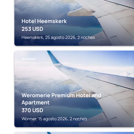
Hotel Heemskerk
253
USD
Heemskerk, 25 agosto 2026, 2 noches
WORMER
Weromerie Premium Hotel and
Apartment
370
USD
Wormer, 15 agosto 2026, 2 noches