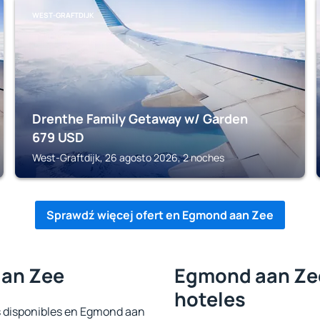
WEST-GRAFTDIJK
Drenthe Family Getaway w/ Garden
679
USD
West-Graftdijk, 26 agosto 2026, 2 noches
Sprawdź więcej ofert en Egmond aan Zee
aan Zee
Egmond aan Zee
hoteles
s disponibles en Egmond aan