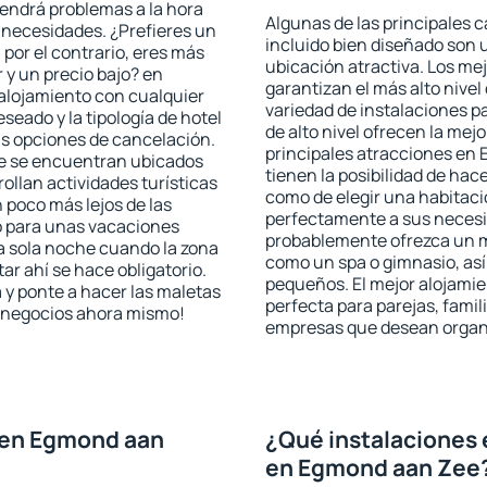
 tendrá problemas a la hora
Algunas de las principales c
s necesidades. ¿Prefieres un
incluido bien diseñado son 
, por el contrario, eres más
ubicación atractiva. Los m
y un precio bajo? en
garantizan el más alto nivel
alojamiento con cualquier
variedad de instalaciones p
seado y la tipología de hotel
de alto nivel ofrecen la mejo
as opciones de cancelación.
principales atracciones en
ee se encuentran ubicados
tienen la posibilidad de hac
rollan actividades turísticas
como de elegir una habitaci
poco más lejos de las
perfectamente a sus necesid
o para unas vacaciones
probablemente ofrezca un m
a sola noche cuando la zona
como un spa o gimnasio, así
r ahí se hace obligatorio.
pequeños. El mejor alojami
 y ponte a hacer las maletas
perfecta para parejas, famil
de negocios ahora mismo!
empresas que desean organi
 en Egmond aan
¿Qué instalaciones 
en Egmond aan Zee