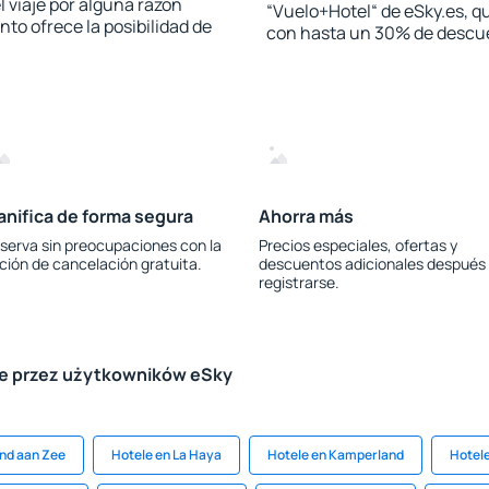
l viaje por alguna razón
“Vuelo+Hotel“ de eSky.es, qu
to ofrece la posibilidad de
con hasta un 30% de descu
anifica de forma segura
Ahorra más
serva sin preocupaciones con la
Precios especiales, ofertas y
ción de cancelación gratuita.
descuentos adicionales después
registrarse.
le przez użytkowników eSky
nd aan Zee
Hotele en La Haya
Hotele en Kamperland
Hotel