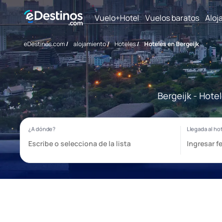
Vuelo+Hotel
Vuelos baratos
Aloj
eDestinos.com
/
alojamiento
/
Hoteles
/
Hoteles en Bergeijk
Bergeijk - Hote