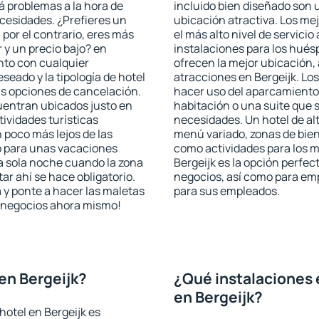
rá problemas a la hora de
incluido bien diseñado son 
ecesidades. ¿Prefieres un
ubicación atractiva. Los me
, por el contrario, eres más
el más alto nivel de servici
y un precio bajo? en
instalaciones para los huésp
nto con cualquier
ofrecen la mejor ubicación, 
seado y la tipología de hotel
atracciones en Bergeijk. Los
as opciones de cancelación.
hacer uso del aparcamiento 
cuentran ubicados justo en
habitación o una suite que 
tividades turísticas
necesidades. Un hotel de al
poco más lejos de las
menú variado, zonas de bien
o para unas vacaciones
como actividades para los m
a sola noche cuando la zona
Bergeijk es la opción perfect
r ahí se hace obligatorio.
negocios, así como para em
 y ponte a hacer las maletas
para sus empleados.
de negocios ahora mismo!
en Bergeijk?
¿Qué instalaciones 
en Bergeijk?
hotel en Bergeijk es